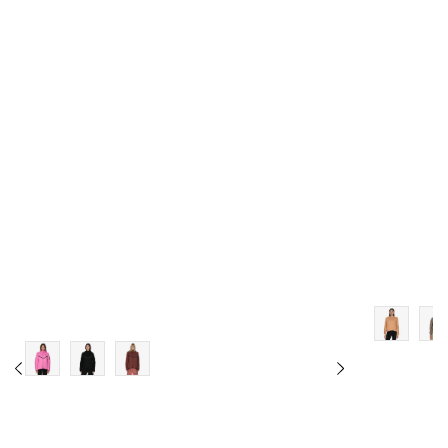
Veličina
Dodaj u košaricu
XS
S
M
L
XL
2XL