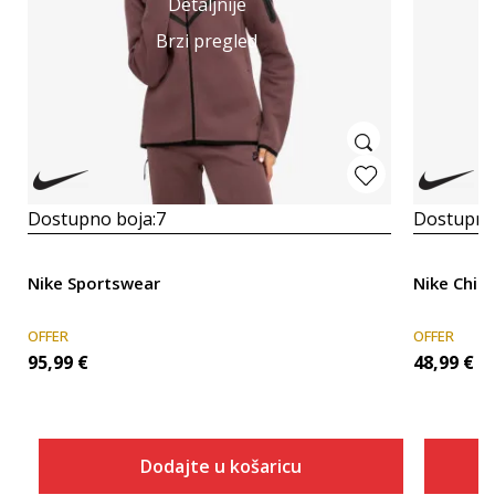
Detaljnije
Brzi pregled
Dostupno boja:
7
Dostupno
Nike Sportswear
Nike Chill
OFFER
OFFER
95,99
€
48,99
€
Dodajte u košaricu