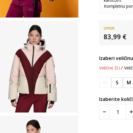
karticom.
Kompletnu pon
OFFER
83,99
€
Izaberi veličinu
Veličine EU
Velič
XS
S
M
Izaberite količ