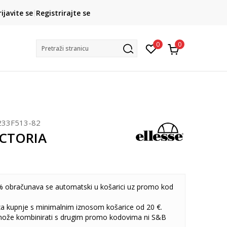
CLICK& COLLECT
rijavite se
Registrirajte se
besplatno preuzimanje u trgovini
0
0
Pretraži stranicu
233F513-82
VICTORIA
 obračunava se automatski u košarici uz promo kod
 za kupnje s minimalnim iznosom košarice od 20 €.
može kombinirati s drugim promo kodovima ni S&B