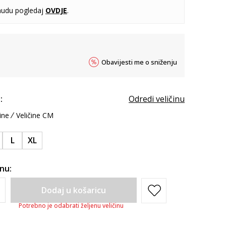
udu pogledaj
OVDJE
.
Obavijesti me o sniženju
:
Odredi veličinu
ine
Veličine CM
L
XL
inu:
Dodaj u košaricu
Potrebno je odabrati željenu veličinu