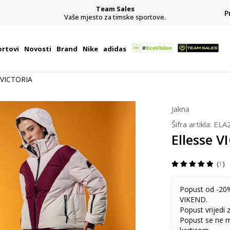
Team Sales
P
j
Vaše mjesto za timske sportove.
rtovi
Novosti
Brand
Nike
adidas
e VICTORIA
Jakna
Šifra artikla:
ELA
Ellesse 
1
Popust od -20%
VIKEND.
Popust vrijedi
Popust se ne 