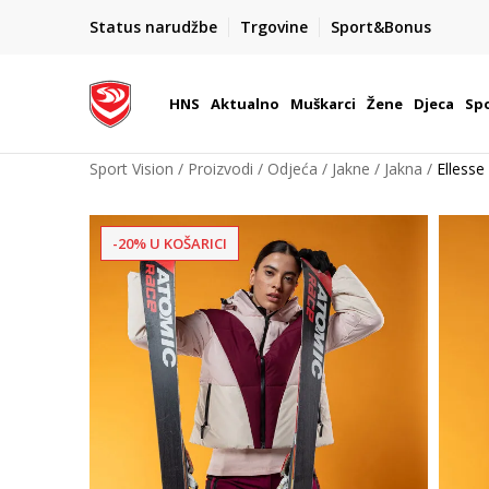
BOX NOW
Status narudžbe
Trgovine
Sport&Bonus
Dostava 1,50 €
| Više od 800 paketomata u Hrvatsko
HNS
Aktualno
Muškarci
Žene
Djeca
Spo
Sport Vision
Proizvodi
Odjeća
Jakne
Jakna
Elless
-20% U KOŠARICI