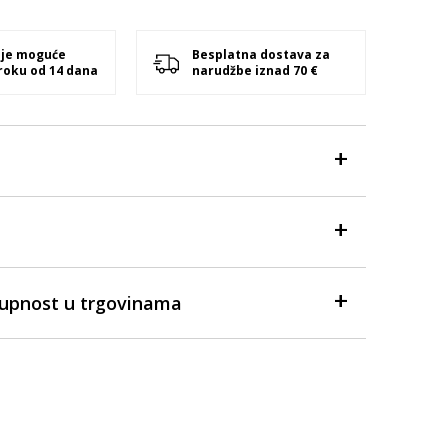
 je moguće
Besplatna dostava za
 roku od 14 dana
narudžbe iznad 70 €
tupnost u trgovinama