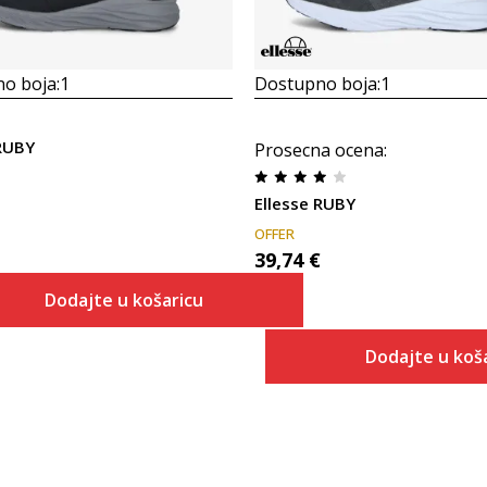
o boja:
1
Dostupno boja:
1
 RUBY
Prosecna ocena
:
Ellesse RUBY
OFFER
39,74
€
Dodajte u košaricu
Veličina
Dodajte u koš
Dodaj u košaricu
ONESZ
Veličina
Dodaj u 
ONESZ
36
36