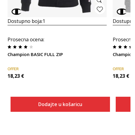
Dostupno boja:
1
Dostupno
Prosecna ocena
:
Prosecna
Champion BASIC FULL ZIP
Champion 
OFFER
OFFER
18,23
€
18,23
€
Dodajte u košaricu
Veličina
Dodaj u košaricu
ONESZ