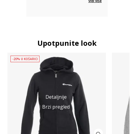
Vidi više
Upotpunite look
-20% U KOŠARICI
Detaljnije
Brzi pregled