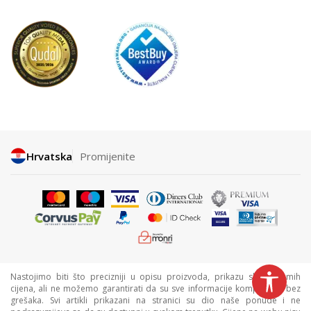
Hrvatska
Promijenite
Nastojimo biti što precizniji u opisu proizvoda, prikazu slika i samih
cijena, ali ne možemo garantirati da su sve informacije kompletne i bez
grešaka. Svi artikli prikazani na stranici su dio naše ponude i ne