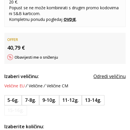
20 €.
Popust se ne može kombinirati s drugim promo kodovima
ni S&B karticom.
Kompletnu ponudu pogledaj
OVDJE
.
OFFER
40,79
€
Obavijesti me o sniženju
Izaberi veličinu:
Odredi veličinu
Veličine EU
Veličine
Veličine CM
5-6g.
7-8g.
9-10g.
11-12g.
13-14g.
15-16g.
Izaberite količinu: