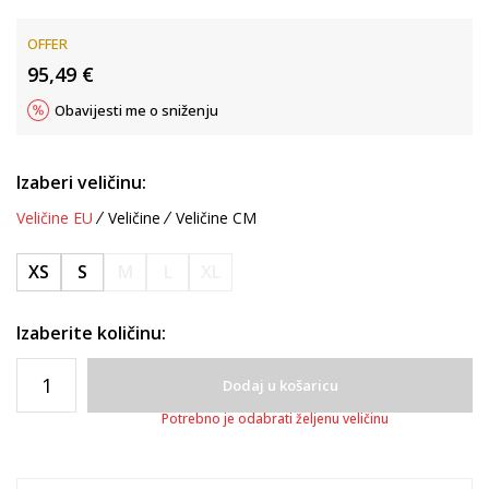
OFFER
95,49
€
Obavijesti me o sniženju
Izaberi veličinu:
Veličine EU
Veličine
Veličine CM
XS
S
M
L
XL
Izaberite količinu:
Dodaj u košaricu
Potrebno je odabrati željenu veličinu