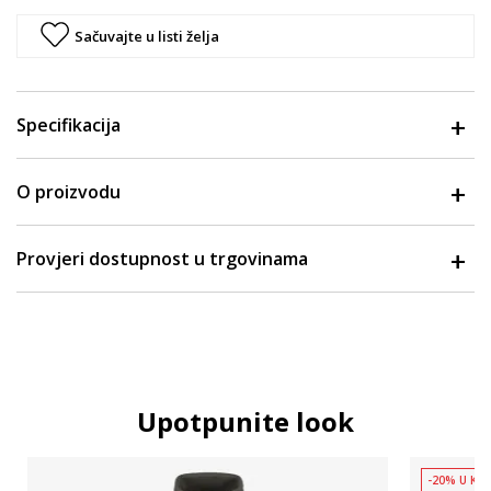
Sačuvajte u listi želja
Specifikacija
O proizvodu
Provjeri dostupnost u trgovinama
Upotpunite look
-20% U KOŠ