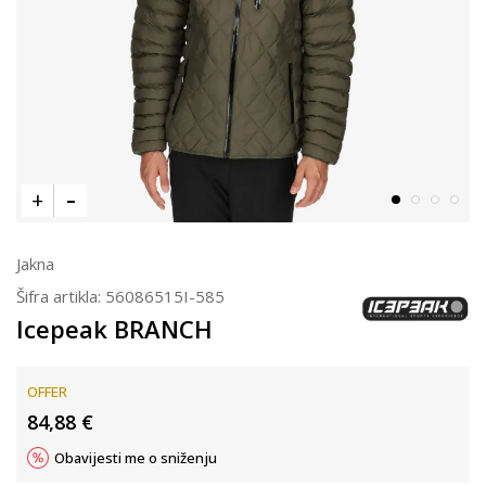
Jakna
Šifra artikla:
56086515I-585
Icepeak BRANCH
OFFER
84,88
€
Obavijesti me o sniženju