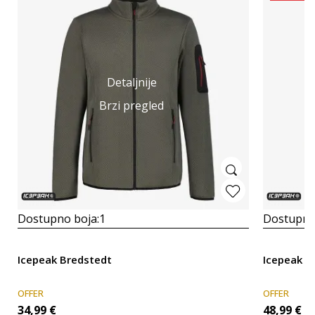
Detaljnije
Brzi pregled
Dostupno boja:
1
Dostupno
Icepeak Bredstedt
Icepeak M
OFFER
OFFER
34,99
€
48,99
€