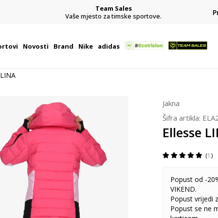
Team Sales
P
j
Vaše mjesto za timske sportove.
rtovi
Novosti
Brand
Nike
adidas
 LINA
Jakna
Šifra artikla:
ELA
Ellesse L
1
Popust od -20%
VIKEND.
Popust vrijedi
Popust se ne 