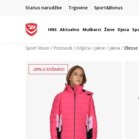
BOX NOW
Status narudžbe
Trgovine
Sport&Bonus
Dostava 1,50 €
| Više od 800 paketomata u Hrvatsko
HNS
Aktualno
Muškarci
Žene
Djeca
Spo
Sport Vision
Proizvodi
Odjeća
Jakne
Jakna
Ellesse
-20% U KOŠARICI