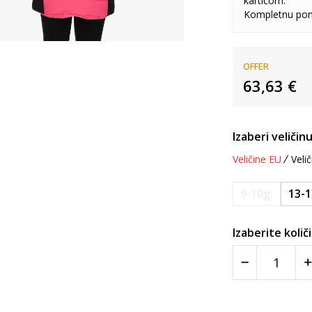
karticom.
Kompletnu pon
OFFER
63,63
€
Izaberi veličinu
Veličine EU
Velič
9-10g.
13-1
Izaberite količ