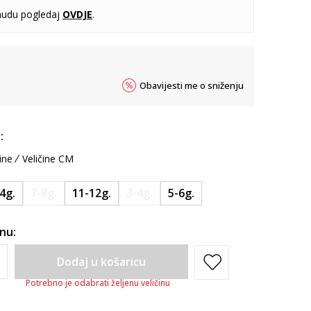
udu pogledaj
OVDJE
.
Obavijesti me o sniženju
:
ine
Veličine CM
4g.
7-8g.
11-12g.
3-4g.
5-6g.
inu:
Dodaj u košaricu
Potrebno je odabrati željenu veličinu