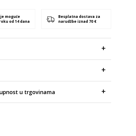
 je moguće
Besplatna dostava za
 roku od 14 dana
narudžbe iznad 70 €
tupnost u trgovinama