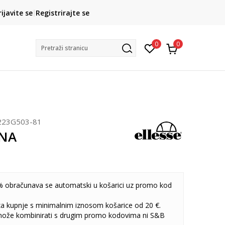
CLICK& COLLECT
rijavite se
Registrirajte se
besplatno preuzimanje u trgovini
0
0
Pretraži stranicu
223G503-81
INA
 obračunava se automatski u košarici uz promo kod
 za kupnje s minimalnim iznosom košarice od 20 €.
može kombinirati s drugim promo kodovima ni S&B