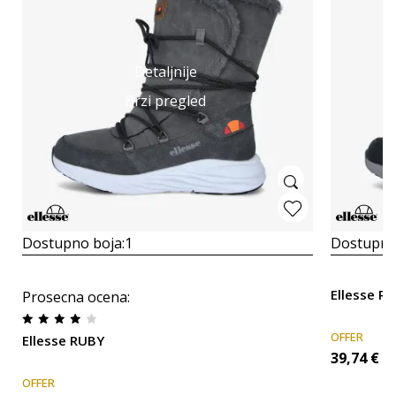
Detaljnije
Brzi pregled
Dostupno boja:
1
Dostupno
Ellesse R
Prosecna ocena
:
OFFER
Ellesse RUBY
39,74
€
OFFER