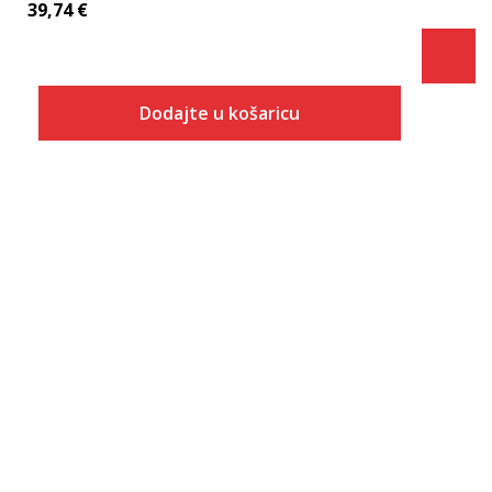
39,74
€
Dodajte u košaricu
Veličina
Dodaj u košaricu
ONESZ
36
37
38
39
40