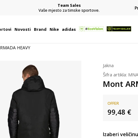
Team Sales
P
j
Vaše mjesto za timske sportove.
rtovi
Novosti
Brand
Nike
adidas
ARMADA HEAVY
Jakna
Šifra artikla:
MNA
Mont AR
OFFER
99,48
€
Izaberi veličinu