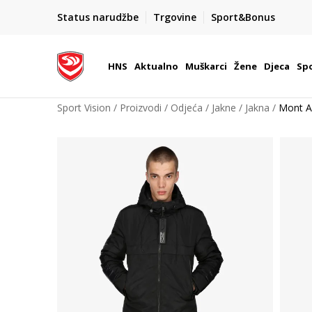
BOX NOW
Status narudžbe
Trgovine
Sport&Bonus
Dostava 1,50 €
| Više od 800 paketomata u Hrvatsko
HNS
Aktualno
Muškarci
Žene
Djeca
Spo
Sport Vision
Proizvodi
Odjeća
Jakne
Jakna
Mont 