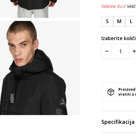
Veličine EU
Velič
S
M
L
Izaberite količ
Proizvod
vratiti u
Specifikacija