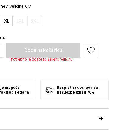
ine
Veličine CM
XL
2XL
3XL
inu:
Dodaj u košaricu
Potrebno je odabrati željenu veličinu
 je moguće
Besplatna dostava za
 roku od 14 dana
narudžbe iznad 70 €