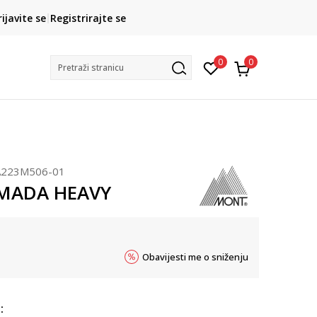
CLICK& COLLECT
rijavite se
Registrirajte se
besplatno preuzimanje u trgovini
0
0
Pretraži stranicu
223M506-01
MADA HEAVY
Obavijesti me o sniženju
: