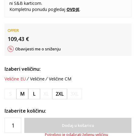
ni S&B karticom.
Kompletnu ponudu pogledaj
OVDJE
.
OFFER
109,43
€
Obavijesti me o sniženju
Izaberi veličinu:
Veličine EU
Veličine
Veličine CM
S
M
L
XL
2XL
3XL
Izaberite količinu:
Dodaj u košaricu
Potrebno je odabrati željenu veličinu