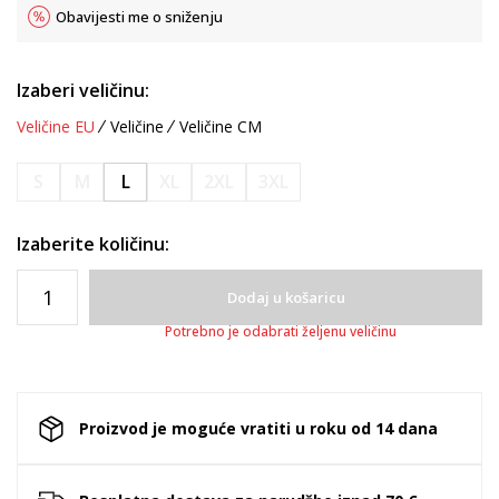
Obavijesti me o sniženju
Izaberi veličinu:
Veličine EU
Veličine
Veličine CM
S
M
L
XL
2XL
3XL
Izaberite količinu:
Dodaj u košaricu
Potrebno je odabrati željenu veličinu
Proizvod je moguće vratiti u roku od 14 dana