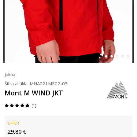
Jakna
Šifra artikla:
MNA221M502-05
Mont M WIND JKT
1
OFFER
29,80
€