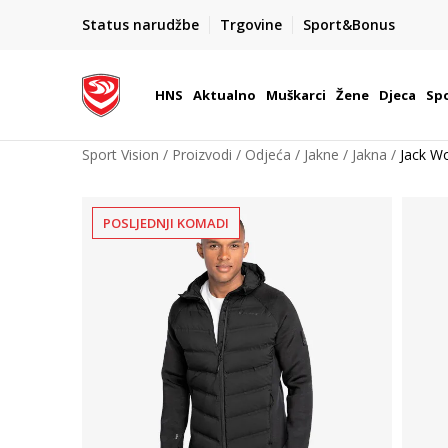
BOX NOW
Status narudžbe
Trgovine
Sport&Bonus
Dostava 1,50 €
| Više od 800 paketomata u Hrvatsko
HNS
Aktualno
Muškarci
Žene
Djeca
Spo
Sport Vision
Proizvodi
Odjeća
Jakne
Jakna
Jack W
POSLJEDNJI KOMADI