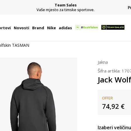
Team Sales
P
j
Vaše mjesto za timske sportove.
rtovi
Novosti
Brand
Nike
adidas
olfskin TASMAN
Jakna
Šifra artikla:
170
Jack Wol
OFFER
74,92
€
Izaberi veličinu