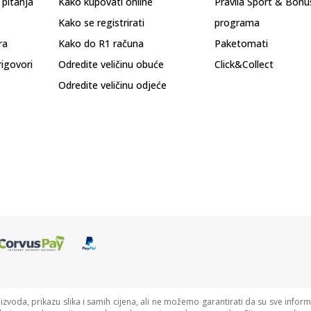
 pitanja
Kako kupovati online
Pravila Sport & Bonu
Kako se registrirati
programa
ra
Kako do R1 računa
Paketomati
rigovori
Odredite veličinu obuće
Click&Collect
Odredite veličinu odjeće
oizvoda, prikazu slika i samih cijena, ali ne možemo garantirati da su sve informa