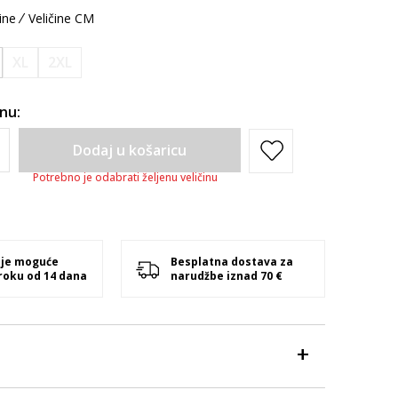
ine
Veličine CM
XL
2XL
inu:
Dodaj u košaricu
Potrebno je odabrati željenu veličinu
 je moguće
Besplatna dostava za
 roku od 14 dana
narudžbe iznad 70 €