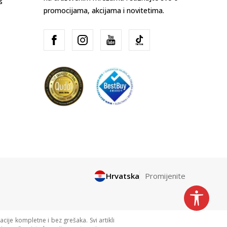
s
promocijama, akcijama i novitetima.
Hrvatska
Promijenite
cije kompletne i bez grešaka. Svi artikli