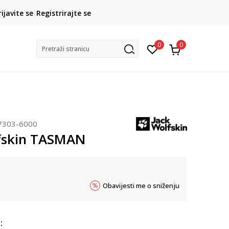
CLICK& COLLECT
rijavite se
Registrirajte se
besplatno preuzimanje u trgovini
0
0
Pretraži stranicu
7303-6000
fskin TASMAN
Obavijesti me o sniženju
: