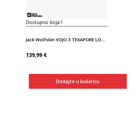
Dostupno boja:
1
Jack Wolfskin VOJO 3 TEXAPORE LOW M
139,99
€
Dodajte u košaricu
Veličina
Dodaj u košaricu
7
7.5
8