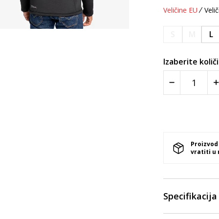
Veličine EU
Velič
S
M
L
Izaberite količ
Proizvod
vratiti u
Specifikacija