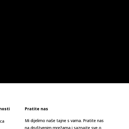
nosti
Pratite nas
Mi dijelimo naše tajne s vama. Pratite nas
ica
na društvenim mrežama i saznajte sve o