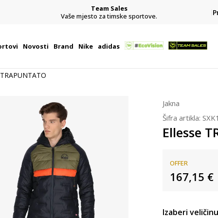
Team Sales
P
Vaše mjesto za timske sportove.
besplatn
rtovi
Novosti
Brand
Nike
adidas
e TRAPUNTATO
Jakna
Šifra artikla:
SXK
Ellesse
OFFER
167,15
€
Izaberi veličinu