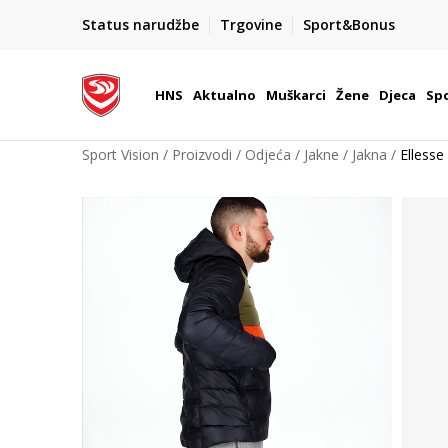
BOX NOW
Status narudžbe
Trgovine
Sport&Bonus
Dostava 1,50 €
| Više od 800 paketomata u Hrvatskoj
HNS
Aktualno
Muškarci
Žene
Djeca
Spo
Sport Vision
Proizvodi
Odjeća
Jakne
Jakna
Elless