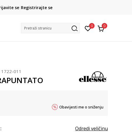
CLICK& COLLECT
ROK ISPO
rijavite se
Registrirajte se
o preuzimanje u trgovini
3 do 5 radni
0
0
Pretraži stranicu
11722-011
 TRAPUNTATO
Obavijesti me o sniženju
:
Odredi veličinu