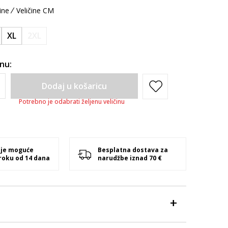
ine
Veličine CM
XL
2XL
inu:
Dodaj u košaricu
Potrebno je odabrati željenu veličinu
 je moguće
Besplatna dostava za
 roku od 14 dana
narudžbe iznad 70 €