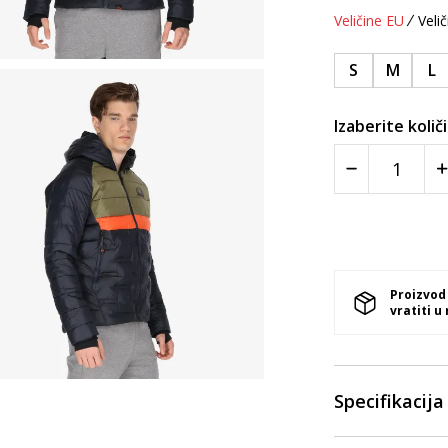
Veličine EU
Velič
S
M
L
Izaberite količ
Proizvod
vratiti u
Specifikacija