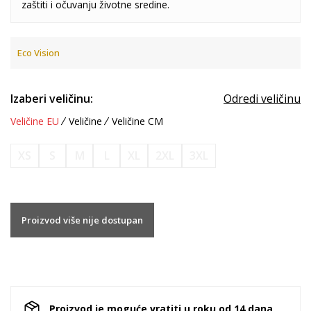
zaštiti i očuvanju životne sredine.
Eco Vision
Izaberi veličinu:
Odredi veličinu
Veličine EU
Veličine
Veličine CM
XS
S
M
L
XL
2XL
3XL
Proizvod više nije dostupan
Proizvod je moguće vratiti u roku od 14 dana