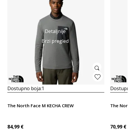
Detaljnije
Brzi pregled
Dostupno boja:
1
Dostupno
The North Face M KECHA CREW
The Nort
84,99
€
70,99
€