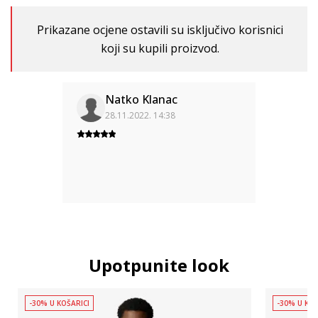
Prikazane ocjene ostavili su isključivo korisnici
koji su kupili proizvod.
Natko Klanac
28.11.2022. 14:38
Upotpunite look
-30% U KOŠARICI
-30% U KOŠ