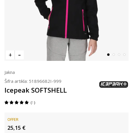
Jakna
Šifra artikla:
51896682I-999
Icepeak SOFTSHELL
1
OFFER
25,15
€