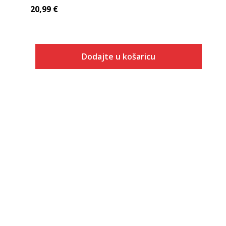
20,99
€
Dodajte u košaricu
Veličina
Dodaj u košaricu
128
152
164
140