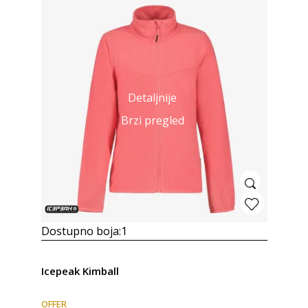
Detaljnije
Brzi pregled
Dostupno boja:
1
Icepeak Kimball
OFFER