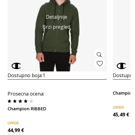
Detaljnije
Brzi pregled
Dostupno boja:
1
Dostupno
Champion 
Prosecna ocena
:
OFFER
Champion RIBBED
45,49
€
OFFER
44,99
€