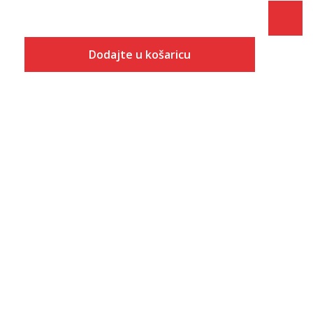
Dodajte u košaricu
Veličina
Dodaj u košaricu
S
M
L
XL
2XL
3XL