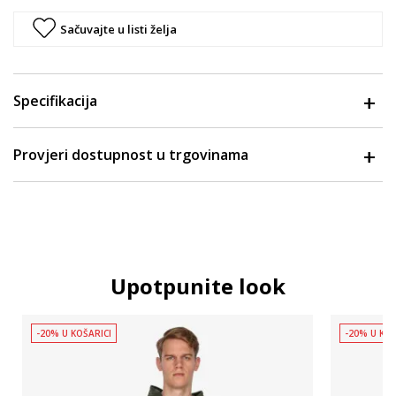
Sačuvajte u listi želja
Specifikacija
Provjeri dostupnost u trgovinama
Upotpunite look
-20% U KOŠARICI
-20% U KOŠ