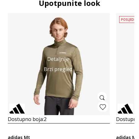
Upotpunite look
POSLJEDNJ
Detaljnije
Brzi pregled
Dostupno boja:
2
Dostupno
adidas Mt
adidas Mul