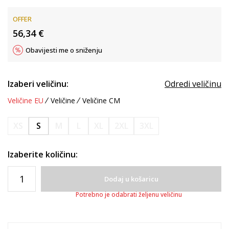
OFFER
56,34
€
Obavijesti me o sniženju
Izaberi veličinu:
Odredi veličinu
Veličine EU
Veličine
Veličine CM
XS
S
M
L
XL
2XL
3XL
Izaberite količinu:
Dodaj u košaricu
Potrebno je odabrati željenu veličinu