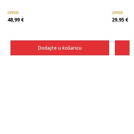
OFFER
OFFER
48,99
€
29,95
€
Dodajte u košaricu
Veličina
Dodaj u košaricu
XS
S
M
L
XL