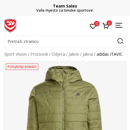
Team Sales
Vaše mjesto za timske sportove.
0
0
Pretraži stranicu
Sport Vision
Proizvodi
Odjeća
Jakne
Jakna
adidas ITAVIC
POSLJEDNJI KOMADI