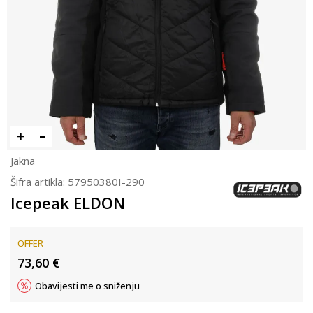
Jakna
Šifra artikla:
57950380I-290
Icepeak ELDON
OFFER
73,60
€
Obavijesti me o sniženju