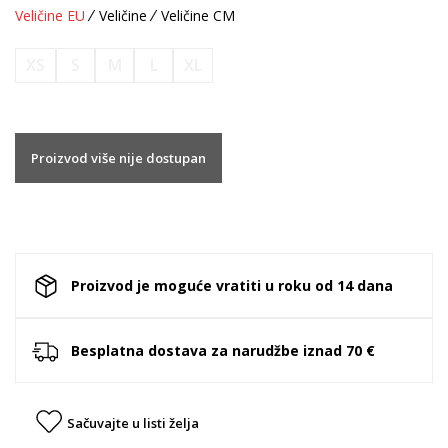
Veličine EU
Veličine
Veličine CM
XS
S
M
L
XL
Proizvod više nije dostupan
Proizvod je moguće vratiti u roku od 14 dana
Besplatna dostava za narudžbe iznad 70 €
Sačuvajte u listi želja