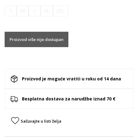
S
M
L
XL
2XL
Proizvod više nije dostupan
Proizvod je moguće vratiti u roku od 14 dana
Besplatna dostava za narudžbe iznad 70 €
Sačuvajte u listi želja