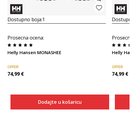
Dostupno boja:
1
Dostupno
Prosecna ocena
:
Prosecna
Helly Hansen MONASHEE
Helly Ha
OFFER
OFFER
74,99
€
74,99
€
Dodajte u košaricu
Veličina
Dodaj u košaricu
ONESZ