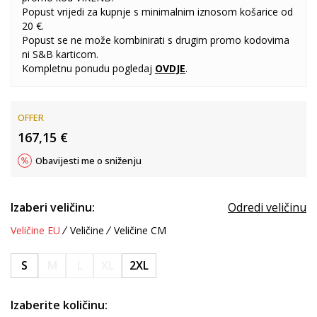
Popust vrijedi za kupnje s minimalnim iznosom košarice od
20 €.
Popust se ne može kombinirati s drugim promo kodovima
ni S&B karticom.
Kompletnu ponudu pogledaj
OVDJE
.
OFFER
167,15
€
Obavijesti me o sniženju
Izaberi veličinu:
Odredi veličinu
Veličine EU
Veličine
Veličine CM
S
M
L
XL
2XL
Izaberite količinu: