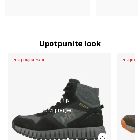
Upotpunite look
POSLJEDNJI KOMADI
POSLJEDNJ
Detaljnije
Brzi pregled