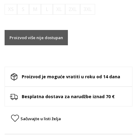
XS
S
M
L
XL
2XL
3XL
Proizvod više nije dostupan
Proizvod je moguće vratiti u roku od 14 dana
Besplatna dostava za narudžbe iznad 70 €
Sačuvajte u listi želja