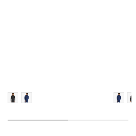
MT
L
XL
2XL
3XL