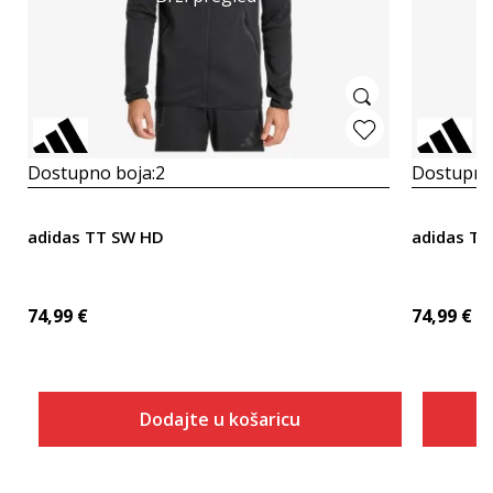
Dostupno boja:
2
Dostupno
adidas TT SW HD
adidas T
74,99
€
74,99
€
Dodajte u košaricu
Veličina
Dodaj u košaricu
2XLT