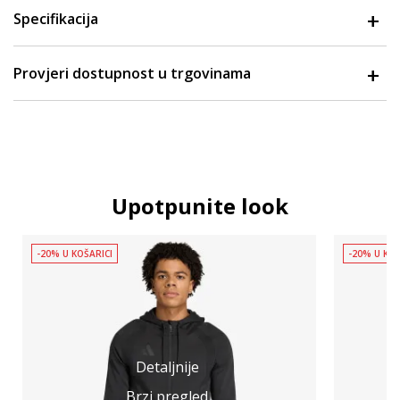
Specifikacija
Provjeri dostupnost u trgovinama
Upotpunite look
-20% U KOŠARICI
-20% U KOŠ
Detaljnije
Brzi pregled