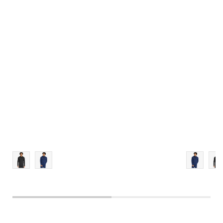
MT
L
XL
2XL
3XL