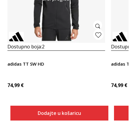
Dostupno boja:
2
Dostupno
adidas TT SW HD
adidas T
74,99
€
74,99
€
Dodajte u košaricu
Veličina
Dodaj u košaricu
2XLT