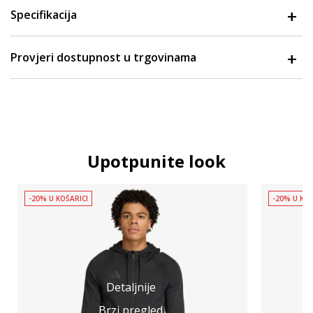
Specifikacija
Provjeri dostupnost u trgovinama
Upotpunite look
-20% U KOŠARICI
-20% U KOŠ
Detaljnije
Brzi pregled