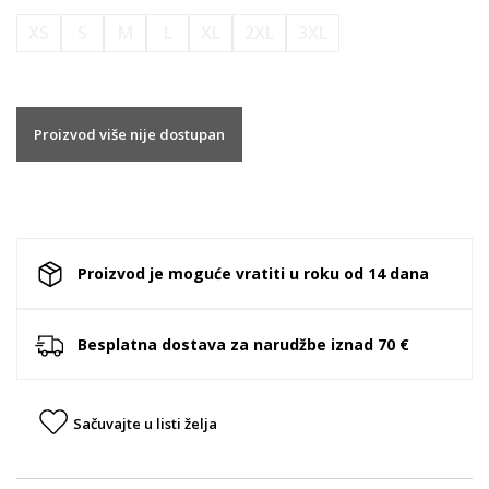
XS
S
M
L
XL
2XL
3XL
Proizvod više nije dostupan
Proizvod je moguće vratiti u roku od 14 dana
Besplatna dostava za narudžbe iznad 70 €
Sačuvajte u listi želja