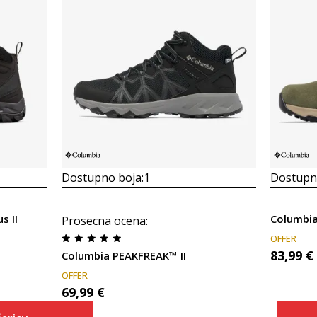
Dostupno boja:
1
Dostupno
s II
Columbi
Prosecna ocena
:
OFFER
83,99
€
Columbia PEAKFREAK™ II
OFFER
69,99
€