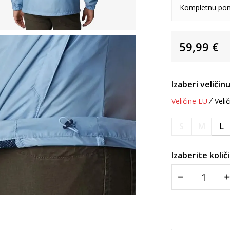
Kompletnu pon
59,99
€
Izaberi veličinu
Veličine EU
Velič
S
M
L
Izaberite količ