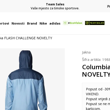
Team Sales
P
j
Vaše mjesto za timske sportove.
rtovi
Novosti
Brand
Nike
adidas
bia FLASH CHALLENGE NOVELTY
Jakna
Šifra artikla:
198
Columbi
NOVELT
Popust od -30%
VIKEND.
Popust vrijedi
Popust se ne 
karticom.