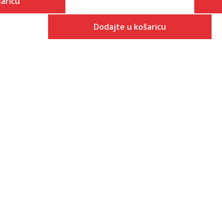
aricu
Dodajte u košaricu
 košaricu
Veličina
Dodaj u košaricu
7.5
8
8.5
9
9.5
10
10.5