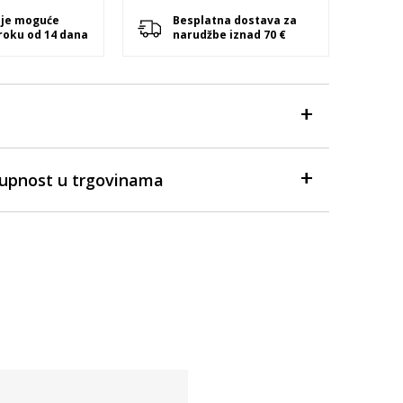
 je moguće
Besplatna dostava za
 roku od 14 dana
narudžbe iznad 70 €
tupnost u trgovinama