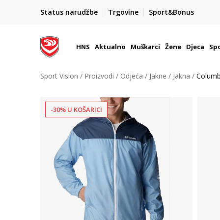
BOX NOW
Status narudžbe
Trgovine
Sport&Bonus
Dostava 1,50 €
| Više od 800 paketomata u Hrvatsko
HNS
Aktualno
Muškarci
Žene
Djeca
Spo
Sport Vision
Proizvodi
Odjeća
Jakne
Jakna
Colum
-30% U KOŠARICI