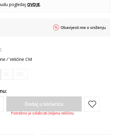
udu pogledaj
OVDJE
.
Obavijesti me o sniženju
:
ine
Veličine CM
XL
2XL
inu:
Dodaj u košaricu
Potrebno je odabrati željenu veličinu