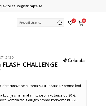
CLICK& COLLECT
rijavite se
Registrirajte se
besplatno preuzimanje u trgovini
0
0
Pretraži stranicu
8715430
a FLASH CHALLENGE
Y
 obračunava se automatski u košarici uz promo kod
 za kupnje s minimalnim iznosom košarice od 20 €.
može kombinirati s drugim promo kodovima ni S&B