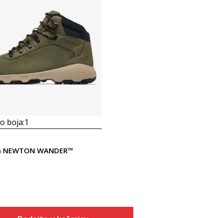
 boja:
1
a NEWTON WANDER™