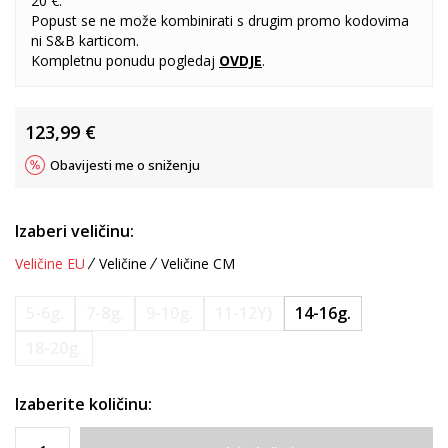
20 €.
Popust se ne može kombinirati s drugim promo kodovima
ni S&B karticom.
Kompletnu ponudu pogledaj
OVDJE
.
123,99
€
Obavijesti me o sniženju
Izaberi veličinu:
Veličine EU
Veličine
Veličine CM
5-6g.
7-8g.
9-10g.
11-12Y}
14-16g.
18-20g.
Izaberite količinu: