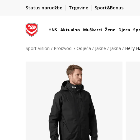
BOX NOW
Status narudžbe
Trgovine
Sport&Bonus
Dostava 1,50 €
| Više od 800 paketomata u Hrvatsko
HNS
Aktualno
Muškarci
Žene
Djeca
Spo
Sport Vision
Proizvodi
Odjeća
Jakne
Jakna
Helly 