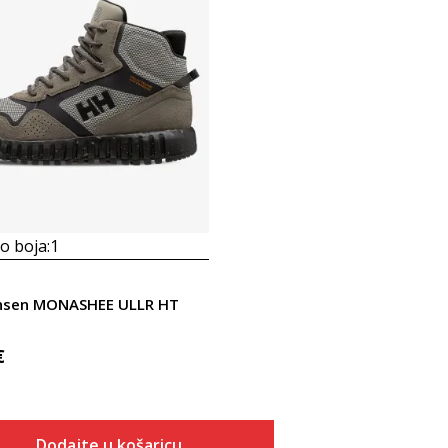
 boja:
1
ansen MONASHEE ULLR HT
€
Dodajte u košaricu