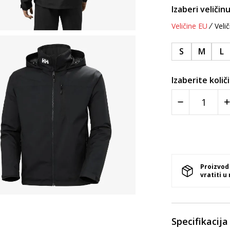
Izaberi veličinu
Veličine EU
Velič
S
M
L
Izaberite količ
Proizvod
vratiti u
Specifikacija