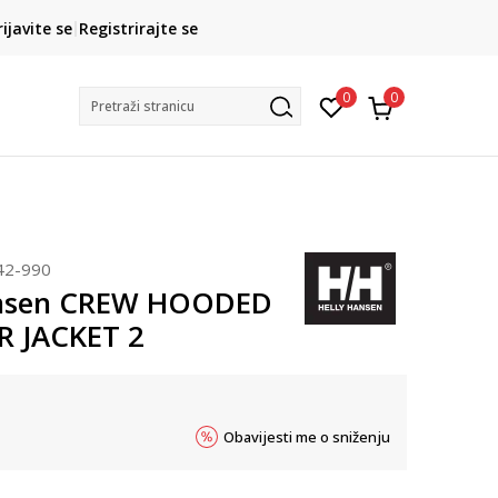
CLICK& COLLECT
rijavite se
Registrirajte se
besplatno preuzimanje u trgovini
0
0
Pretraži stranicu
42-990
ansen CREW HOODED
R JACKET 2
Obavijesti me o sniženju