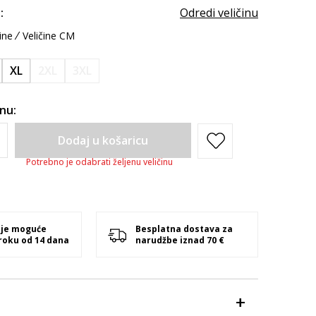
:
Odredi veličinu
ine
Veličine CM
XL
2XL
3XL
inu:
Dodaj u košaricu
Potrebno je odabrati željenu veličinu
 je moguće
Besplatna dostava za
 roku od 14 dana
narudžbe iznad 70 €