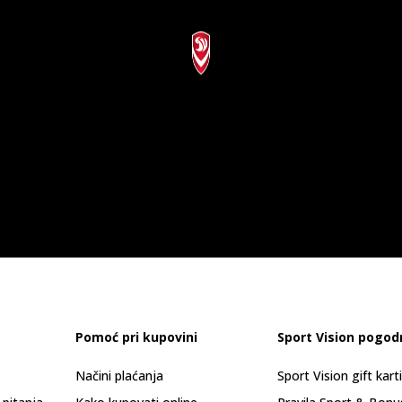
Pomoć pri kupovini
Sport Vision pogod
Načini plaćanja
Sport Vision gift kart