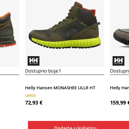
Dostupno boja:
1
Dostupno
Helly Hansen MONASHEE ULLR HT
Helly H
OFFER
72,93
€
159,99
Dodajte u košaricu