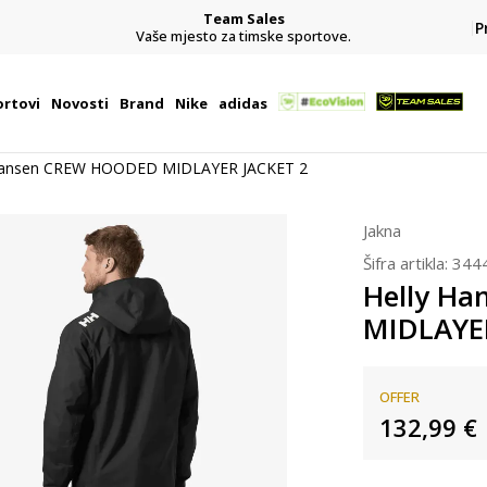
Team Sales
P
j
Vaše mjesto za timske sportove.
rtovi
Novosti
Brand
Nike
adidas
Hansen CREW HOODED MIDLAYER JACKET 2
Jakna
Šifra artikla:
344
Helly H
MIDLAYE
OFFER
132,99
€