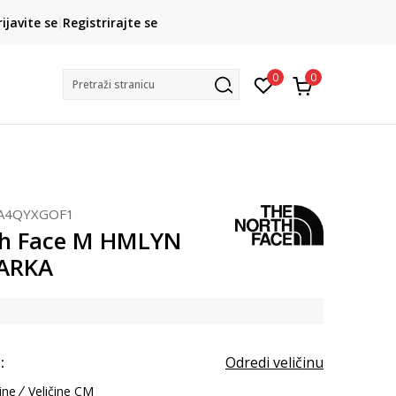
CLICK& COLLECT
rijavite se
Registrirajte se
besplatno preuzimanje u trgovini
0
0
Pretraži stranicu
A4QYXGOF1
th Face M HMLYN
ARKA
:
Odredi veličinu
ine
Veličine CM