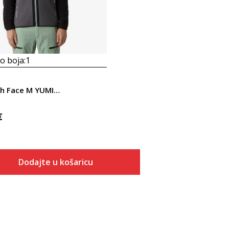
 boja:
1
The North Face M YUMIORI FULL ZIP
€
Dodajte u košaricu
Veličina
Dodaj u košaricu
XS
S