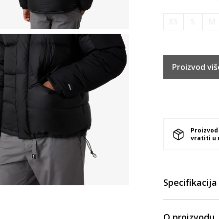
XS
S
M
Proizvod viš
Proizvod
vratiti u
Specifikacija
O proizvodu