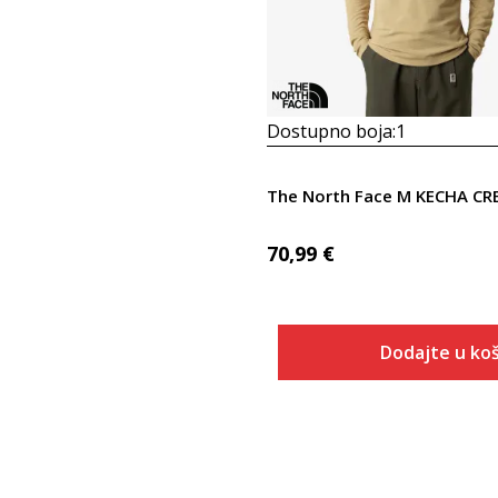
Dostupno boja:
1
The North Face M KECHA CR
70,99
€
Dodajte u koš
Veličina
Dodaj u
XS
S