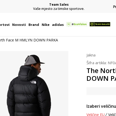
Team Sales
P
j
Vaše mjesto za timske sportove.
rtovi
Novosti
Brand
Nike
adidas
orth Face M HMLYN DOWN PARKA
Jakna
Šifra artikla:
NF0
The Nor
DOWN P
Izaberi veličinu
Veličine EU
Velič