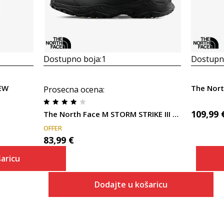
Dostupno boja:
1
Dostupno
EW
Prosecna ocena
:
109,99
The North Face M STORM STRIKE III WP
OFFER
83,99
€
aricu
Dodajte u košaricu
 košaricu
Veličina
Dodaj u košaricu
7