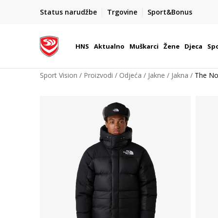
BOX NOW
Status narudžbe
Trgovine
Sport&Bonus
Dostava 1,50 €
| Više od 800 paketomata u Hrvatsko
HNS
Aktualno
Muškarci
Žene
Djeca
Spo
Sport Vision
Proizvodi
Odjeća
Jakne
Jakna
The N