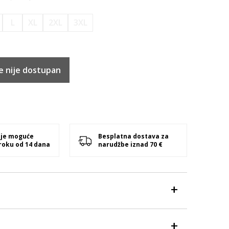
L
XL
2XL
3XL
e nije dostupan
 je moguće
Besplatna dostava za
 roku od 14 dana
narudžbe iznad 70 €