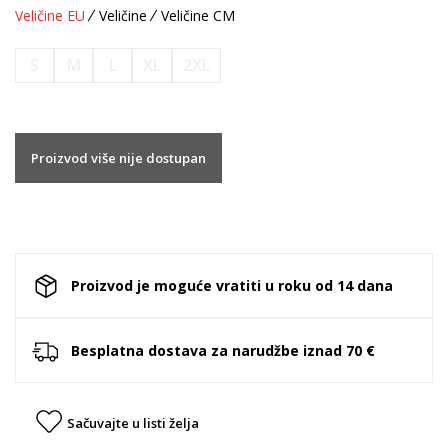
Veličine EU
Veličine
Veličine CM
S
M
L
XL
2XL
Proizvod više nije dostupan
Proizvod je moguće vratiti u roku od 14 dana
Besplatna dostava za narudžbe iznad 70 €
Sačuvajte u listi želja