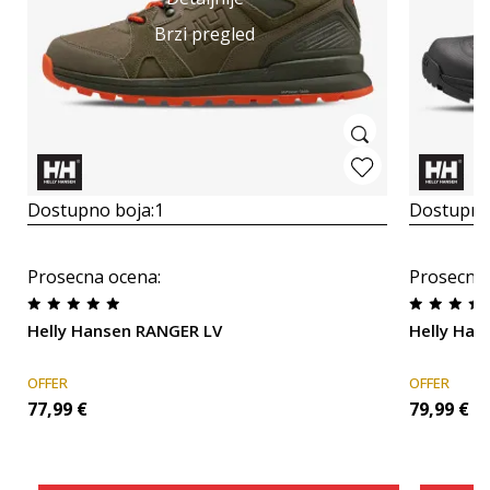
Brzi pregled
Dostupno boja:
1
Dostupno
Prosecna ocena
:
Prosecna
Helly Hansen RANGER LV
Helly Han
OFFER
OFFER
77,99
€
79,99
€