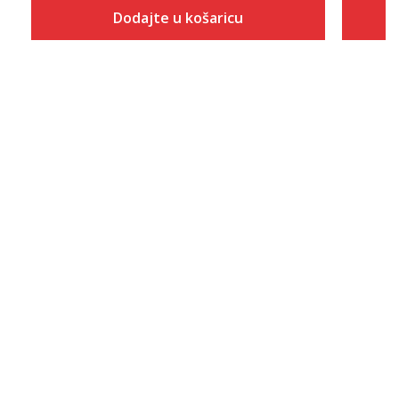
Dodajte u košaricu
Veličina
Dodaj u košaricu
8
8.5
9
9.5
10
10.5
11