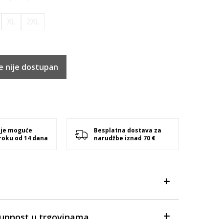
XL
2XL
e nije dostupan
 je moguće
Besplatna dostava za
 roku od 14 dana
narudžbe iznad 70 €
tupnost u trgovinama