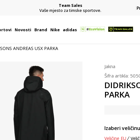
Team Sales
P
j
Vaše mjesto za timske sportove.
rtovi
Novosti
Brand
Nike
adidas
KSONS ANDREAS USX PARKA
Jakna
Šifra artikla:
505
DIDRIKS
PARKA
Izaberi veličinu
Veličine EU
Velič