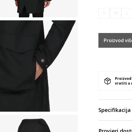
S
M
L
Proizvod viš
Proizvod
vratiti u
Specifikacija
Provjeri dos