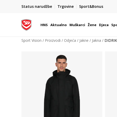
BOX NOW
Status narudžbe
Trgovine
Sport&Bonus
Dostava 1,50 €
| Više od 800 paketomata u Hrvatsko
HNS
Aktualno
Muškarci
Žene
Djeca
Spo
Sport Vision
Proizvodi
Odjeća
Jakne
Jakna
DIDRI