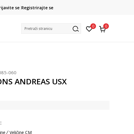
CLICK& COLLECT
rijavite se
Registrirajte se
besplatno preuzimanje u trgovini
0
0
Pretraži stranicu
085-060
ONS ANDREAS USX
:
ine
Veličine CM