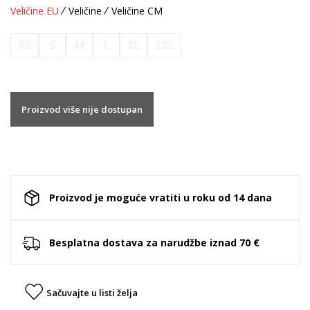
Veličine EU
Veličine
Veličine CM
XS
S
M
L
XL
2XL
Proizvod više nije dostupan
Proizvod je moguće vratiti u roku od 14 dana
Besplatna dostava za narudžbe iznad 70 €
Sačuvajte u listi želja