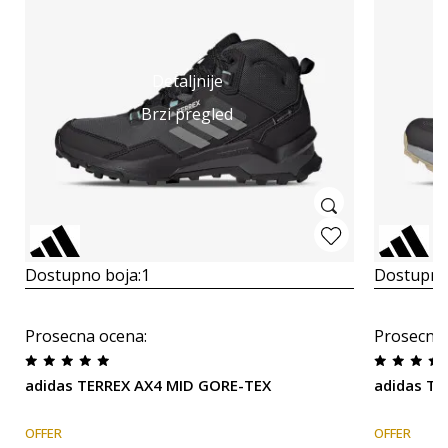
Detaljnije
Brzi pregled
Dostupno boja:
1
Dostupno
Prosecna ocena
:
Prosecna
adidas TERREX AX4 MID GORE-TEX
adidas T
OFFER
OFFER