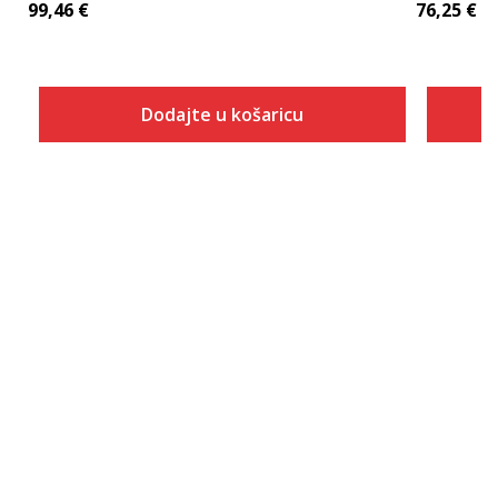
99,46
€
76,25
€
Dodajte u košaricu
Veličina
Dodaj u košaricu
3-
4
4-
5
5-
6