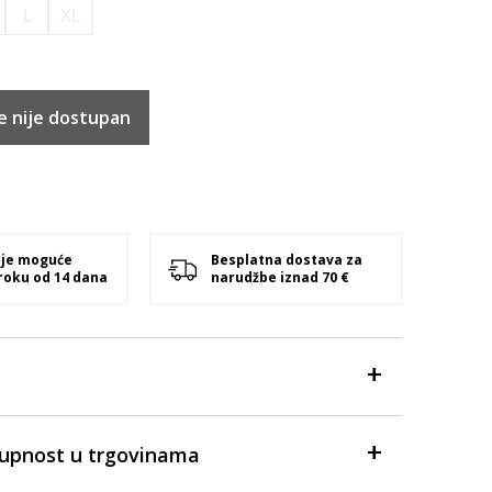
L
XL
e nije dostupan
 je moguće
Besplatna dostava za
 roku od 14 dana
narudžbe iznad 70 €
tupnost u trgovinama