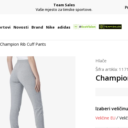
Team Sales
P
j
Vaše mjesto za timske sportove.
rtovi
Novosti
Brand
Nike
adidas
Champion Rib Cuff Pants
Hlače
Šifra artikla:
117
Champion
Izaberi veličinu
Veličine EU
Velič