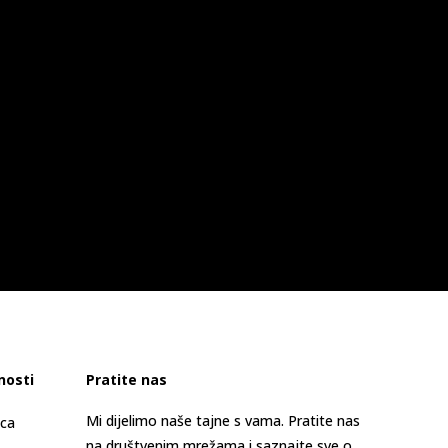
nosti
Pratite nas
Mi dijelimo naše tajne s vama. Pratite nas
ica
na društvenim mrežama i saznajte sve o