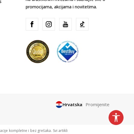
s
promocijama, akcijama i novitetima.
Hrvatska
Promijenite
cije kompletne i bez grešaka. Svi artikli