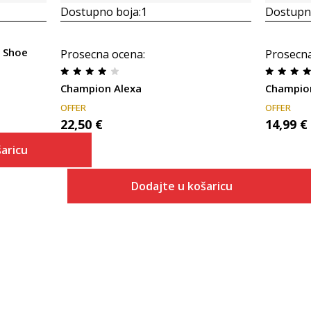
Dostupno boja:
1
Dostupno
 Shoe
Prosecna ocena
:
Prosecn
Champion Alexa
Champion
OFFER
OFFER
22,50
€
14,99
€
aricu
Dodajte u košaricu
 košaricu
Veličina
Dodaj u košaricu
36
37
38