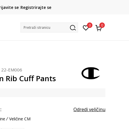
CLICK& COLLECT
rijavite se
Registrirajte se
besplatno preuzimanje u trgovini
0
0
Pretraži stranicu
122-EM006
 Rib Cuff Pants
:
Odredi veličinu
ine
Veličine CM