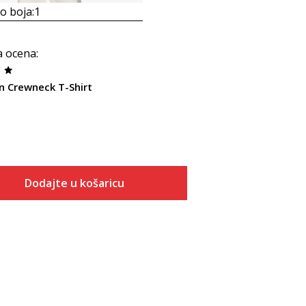
 boja:
1
a ocena
:
 Crewneck T-Shirt
Dodajte u košaricu
Veličina
Dodaj u košaricu
XS
S
M