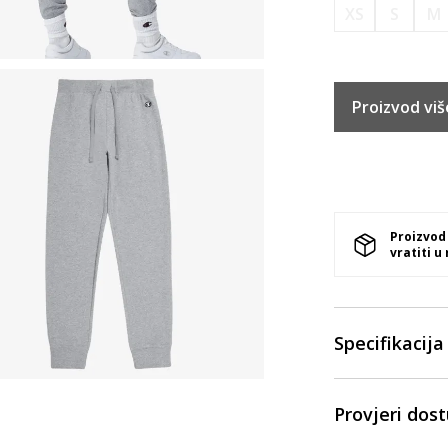
XS
S
M
Proizvod viš
Proizvod
vratiti u
Specifikacija
Provjeri dos