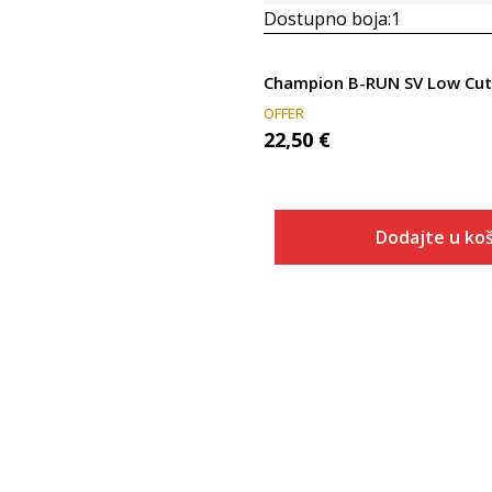
Dostupno boja:
1
Champion B-RUN SV Low Cut
OFFER
22,50
€
Dodajte u koš
Veličina
Dodaj u
36
37
38
39