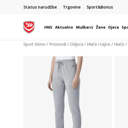
BOX NOW
Status narudžbe
Trgovine
Sport&Bonus
Dostava 1,50 €
| Više od 800 paketomata u Hrvatsko
HNS
Aktualno
Muškarci
Žene
Djeca
Spo
Sport Vision
Proizvodi
Odjeća
Hlače i tajice
Hlače