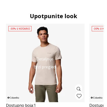
Upotpunite look
-30% U KOŠARICI
-30% U KOŠ
Detaljnije
Brzi pregled
Dostupno boja:
1
Dostupno