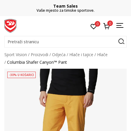
Team Sales
Vaše mjesto za timske sportove.
0
0
Pretraži stranicu
Sport Vision
Proizvodi
Odjeća
Hlače i tajice
Hlače
Columbia Shafer Canyon™ Pant
-30% U KOŠARICI