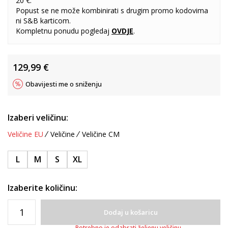
20 €.
Popust se ne može kombinirati s drugim promo kodovima
ni S&B karticom.
Kompletnu ponudu pogledaj
OVDJE
.
129,99
€
Obavijesti me o sniženju
Izaberi veličinu:
Veličine EU
Veličine
Veličine CM
L
M
S
XL
Izaberite količinu:
Dodaj u košaricu
Potrebno je odabrati željenu veličinu