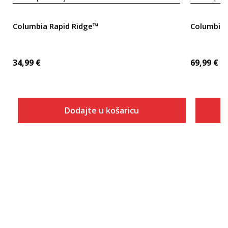
Columbia Rapid Ridge™
Columbia 
34,99
€
69,99
€
Dodajte u košaricu
Veličina
Dodaj u košaricu
S
M
L
XL