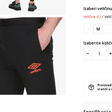
Izaberi veličinu
Veličine EU
Velič
S
M
L
Izaberite količ
Proizvod
vratiti u
Specifikacija