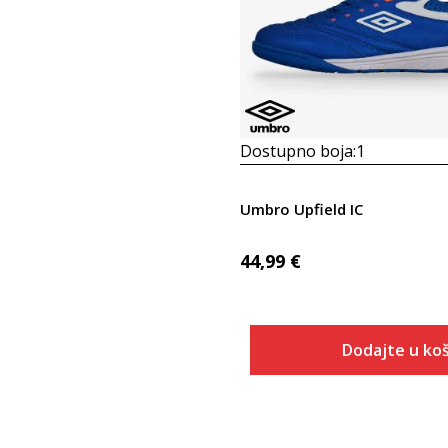
Dostupno boja:
1
Umbro Upfield IC
44,99
€
Dodajte u koš
Veličina
Dodaj u
40