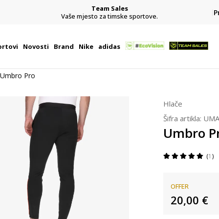
Team Sales
P
j
Vaše mjesto za timske sportove.
rtovi
Novosti
Brand
Nike
adidas
Umbro Pro
Hlače
Šifra artikla:
UMA
Umbro P
1
OFFER
20,00
€