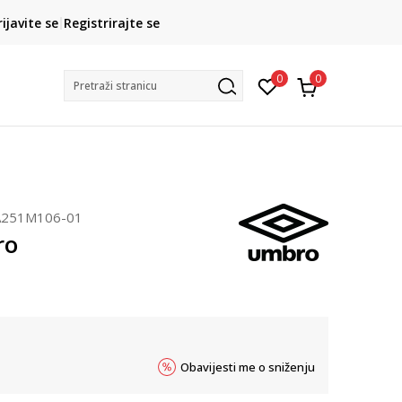
CLICK& COLLECT
rijavite se
Registrirajte se
besplatno preuzimanje u trgovini
0
0
Pretraži stranicu
251M106-01
ro
Obavijesti me o sniženju