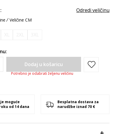
:
Odredi veličinu
ine
Veličine CM
XL
2XL
3XL
inu:
Dodaj u košaricu
Potrebno je odabrati željenu veličinu
 je moguće
Besplatna dostava za
 roku od 14 dana
narudžbe iznad 70 €