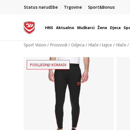
BOX NOW
Status narudžbe
Trgovine
Sport&Bonus
Dostava 1,50 €
| Više od 800 paketomata u Hrvatsko
HNS
Aktualno
Muškarci
Žene
Djeca
Spo
Sport Vision
Proizvodi
Odjeća
Hlače i tajice
Hlače
POSLJEDNJI KOMADI