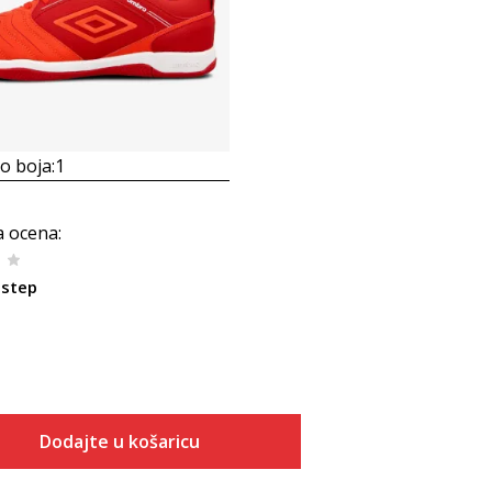
 boja:
1
a ocena
:
nstep
Dodajte u košaricu
Veličina