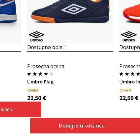
Dostupno boja:
1
Dostupno
Prosecna ocena
:
Prosecn
Umbro Flag
Umbro I
OFFER
OFFER
22,50
€
22,50
€
aricu
Dodajte u košaricu
 košaricu
Veličina