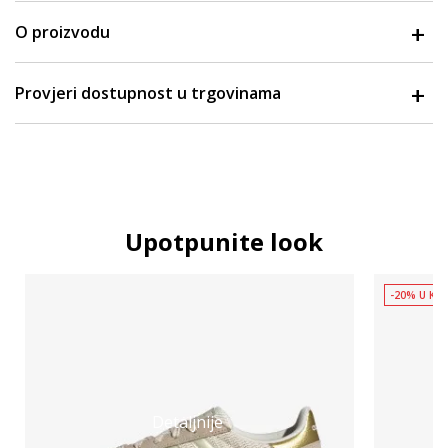
O proizvodu
Provjeri dostupnost u trgovinama
Upotpunite look
-20% U KOŠ
Detaljnije