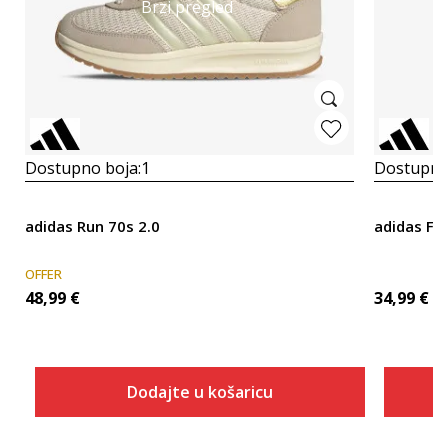
Brzi pregled
Dostupno boja:
1
Dostupno
adidas Run 70s 2.0
adidas FA
OFFER
48,99
€
34,99
€
Dodajte u košaricu
Veličina