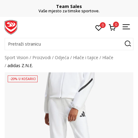
Team Sales
Vaše mjesto za timske sportove.
0
0
Pretraži stranicu
Sport Vision
Proizvodi
Odjeća
Hlače i tajice
Hlače
adidas Z.N.E.
-20% U KOŠARICI