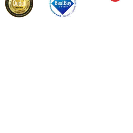
Hrvatska
Promijenite
Nastojimo biti što precizniji u opisu proizvoda, prikazu slika i samih
cijena, ali ne možemo garantirati da su sve informacije kompletne i bez
grešaka. Svi artikli prikazani na stranici su dio naše ponude i ne
podrazumijeva se da su dostupni u svakom trenutku. Cijene na webu nisu
nužno iste kao cijene u trgovinama. Webshop može imati popuste
namijenjene isključivo web kupcima.
©2026
www.sportvision.hr
, Izrada
NB SOFT
. Sva prava zadržana.