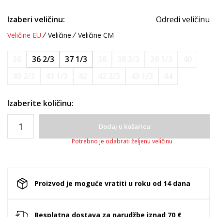
Izaberi veličinu:
Odredi veličinu
Veličine EU
Veličine
Veličine CM
36
36 2/3
37 1/3
38
38 2/3
39 1/3
40
40 2/3
41 1/3
42
42 2/3
43 1/3
44
Izaberite količinu:
Dodaj u košaricu
Potrebno je odabrati željenu veličinu
Proizvod je moguće vratiti u roku od 14 dana
Besplatna dostava za narudžbe iznad 70 €