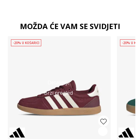
MOŽDA ĆE VAM SE SVIDJETI
-20% U KOŠARICI
-20% U KOŠ
Detaljnije
Brzi pregled