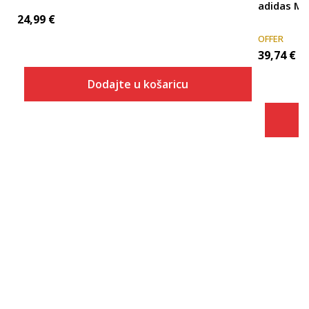
adidas Mi
24,99
€
OFFER
39,74
€
Dodajte u košaricu
Veličina
Dodaj u košaricu
2XS
XS
S
M
L