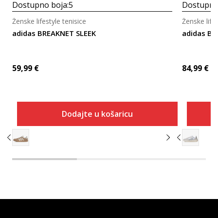
Dostupno boja:
5
Dostupno
Ženske lifestyle tenisice
Ženske lifes
adidas BREAKNET SLEEK
adidas B
59,99
€
84,99
€
Dodajte u košaricu