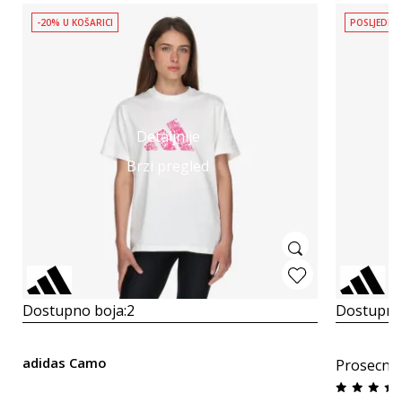
-20% U KOŠARICI
POSLJEDNJ
Detaljnije
Brzi pregled
Dostupno boja:
2
Dostupno
adidas Camo
Prosecna