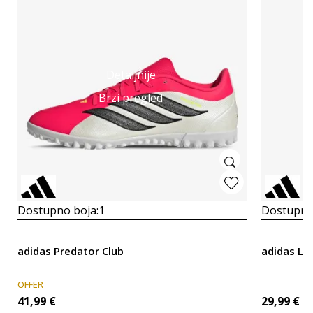
Detaljnije
Brzi pregled
Dostupno boja:
1
Dostupno
adidas Predator Club
adidas LF
OFFER
41,99
€
29,99
€