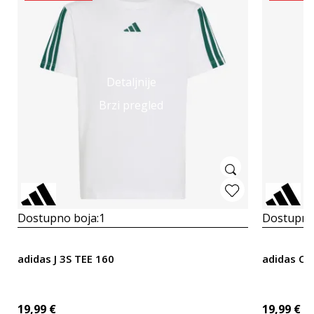
Detaljnije
Brzi pregled
Dostupno boja:
1
Dostupno
adidas J 3S TEE 160
adidas C
19,99
€
19,99
€