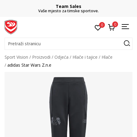
Team Sales
Vaše mjesto za timske sportove.
0
0
Pretraži stranicu
Sport Vision
Proizvodi
Odjeća
Hlače i tajice
Hlače
adidas Star Wars Z.n.e