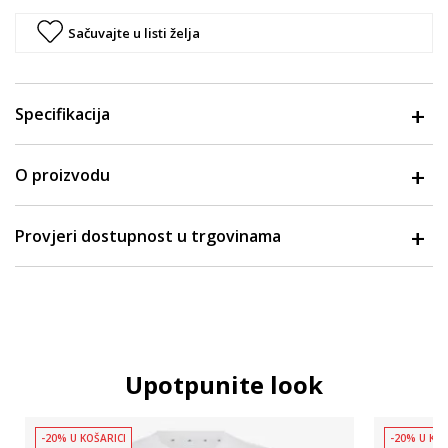
Sačuvajte u listi želja
Specifikacija
O proizvodu
Provjeri dostupnost u trgovinama
Upotpunite look
-20% U KOŠARICI
-20% U KOŠ