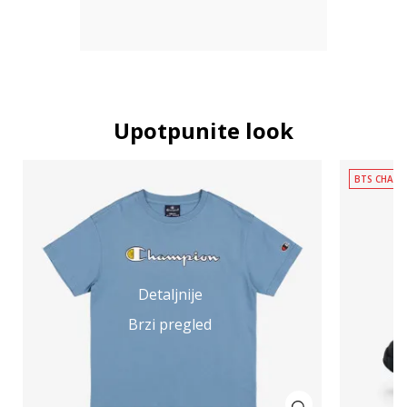
Upotpunite look
BTS CHAMP
Detaljnije
Brzi pregled