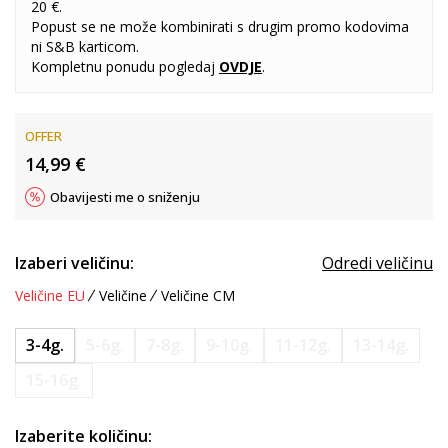
20 €.
Popust se ne može kombinirati s drugim promo kodovima
ni S&B karticom.
Kompletnu ponudu pogledaj
OVDJE
.
OFFER
14,99
€
Obavijesti me o sniženju
Izaberi veličinu:
Odredi veličinu
Veličine EU
Veličine
Veličine CM
3-4g.
5-6g.
7-8g.
9-10g.
11-12g.
13-14g.
15-16g.
Izaberite količinu: