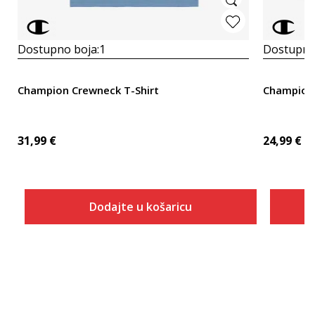
Dostupno boja:
1
Dostupno
Champion Crewneck T-Shirt
Champion
31,99
€
24,99
€
Dodajte u košaricu
Veličina
Dodaj u košaricu
S
M