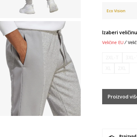
Eco Vision
Izaberi veličinu
Veličine EU
Velič
2XL-T
3XL-
XL
2XL
Proizvod viš
Proizvod