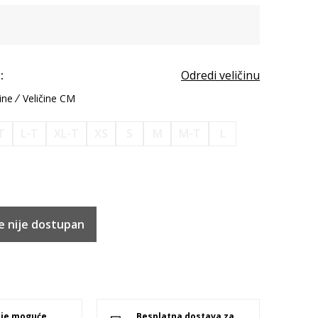
:
Odredi veličinu
ine
Veličine CM
T
L-T
XL-T
XS
S
M
M-T
L
e nije dostupan
 je moguće
Besplatna dostava za