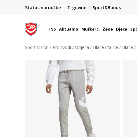
BOX NOW
Status narudžbe
Trgovine
Sport&Bonus
Dostava 1,50 €
| Više od 800 paketomata u Hrvatsko
HNS
Aktualno
Muškarci
Žene
Djeca
Spo
Sport Vision
Proizvodi
Odjeća
Hlače i tajice
Hlače