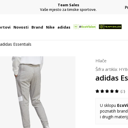
Team Sales
P
j
Vaše mjesto za timske sportove.
rtovi
Novosti
Brand
Nike
adidas
adidas Essentials
Hlače
Šifra artikla:
HY8
adidas Es
2
U sklopu
EcoVi
poznatih brando
i drugih materi