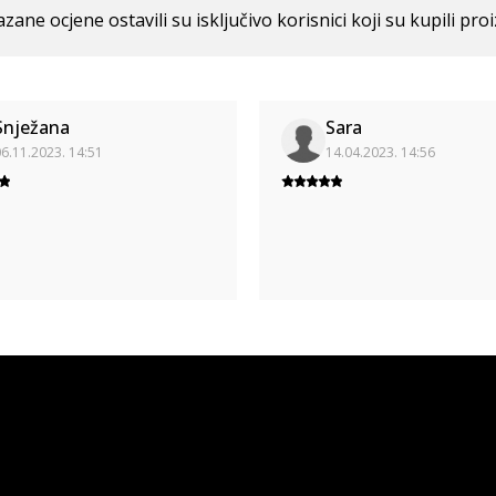
azane ocjene ostavili su isključivo korisnici koji su kupili pro
Snježana
Sara
6.11.2023. 14:51
14.04.2023. 14:56