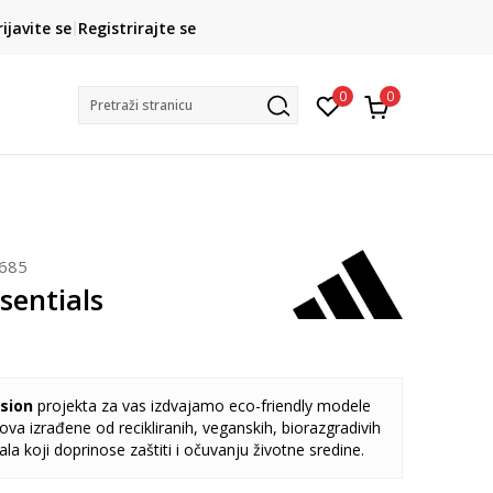
CLICK& COLLECT
rijavite se
Registrirajte se
besplatno preuzimanje u trgovini
0
0
Pretraži stranicu
685
sentials
sion
projekta za vas izdvajamo eco-friendly modele
va izrađene od recikliranih, veganskih, biorazgradivih
jala koji doprinose zaštiti i očuvanju životne sredine.