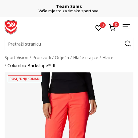
Team Sales
Vaše mjesto za timske sportove.
0
0
Pretraži stranicu
Sport Vision
Proizvodi
Odjeća
Hlače i tajice
Hlače
Columbia Backslope™ II
POSLJEDNJI KOMADI