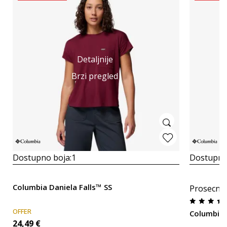
Detaljnije
Brzi pregled
Dostupno boja:
1
Dostupno
Columbia Daniela Falls™ SS
Prosecna
OFFER
Columbia 
24,49
€