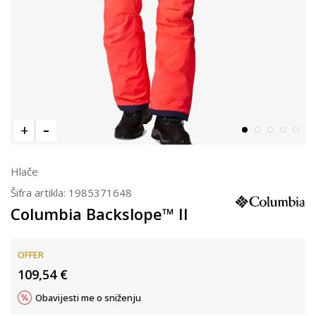
Hlače
Šifra artikla:
1985371648
Columbia Backslope™ II
OFFER
109,54
€
Obavijesti me o sniženju