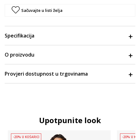
Sačuvajte u listi želja
Specifikacija
O proizvodu
Provjeri dostupnost u trgovinama
Upotpunite look
-20% U KOŠARICI
-20% U KOŠ