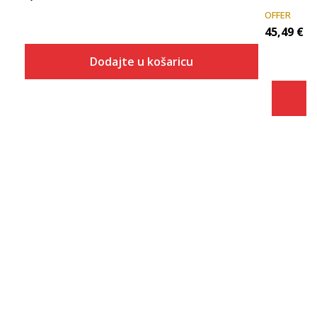
OFFER
45,49
€
Dodajte u košaricu
Veličina
Dodaj u košaricu
XS
S
M
L
XL
2XL