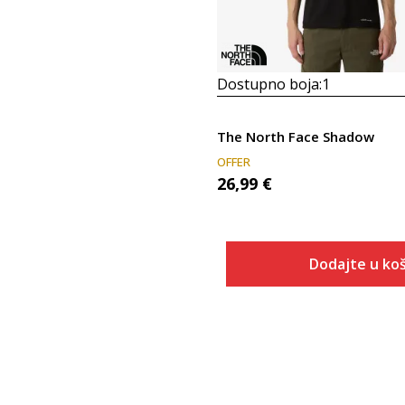
Dostupno boja:
1
The North Face Shadow
OFFER
26,99
€
Dodajte u koš
Veličina
Dodaj u
S
M