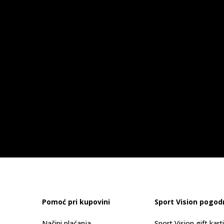
Pomoć pri kupovini
Sport Vision pogod
Načini plaćanja
Sport Vision gift kart