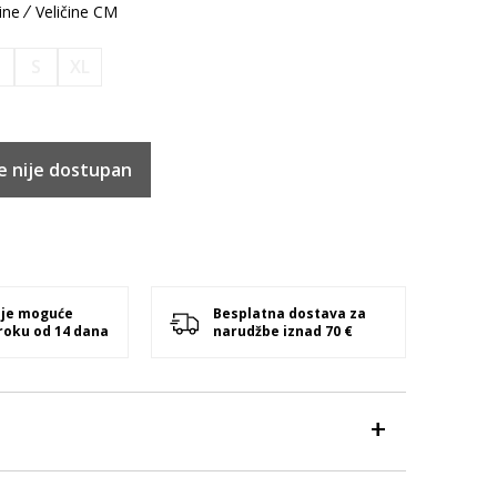
ine
Veličine CM
M
S
XL
e nije dostupan
 je moguće
Besplatna dostava za
 roku od 14 dana
narudžbe iznad 70 €