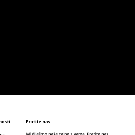
nosti
Pratite nas
Mi dijelimo naše tajne s vama. Pratite nas
ica