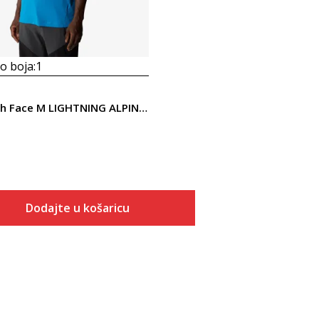
 boja:
1
The North Face M LIGHTNING ALPINE S/S TEE
Dodajte u košaricu
Veličina
Dodaj u košaricu
S
M