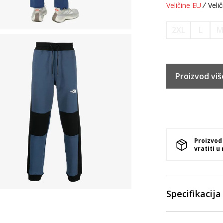
Veličine EU
Velič
2XL
L
Proizvod viš
Proizvod
vratiti u
Specifikacija