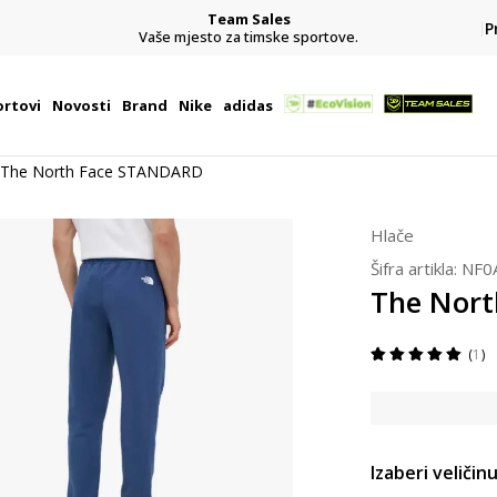
Team Sales
P
j
Vaše mjesto za timske sportove.
rtovi
Novosti
Brand
Nike
adidas
The North Face STANDARD
Hlače
Šifra artikla:
NF0
The Nor
1
Izaberi veličinu