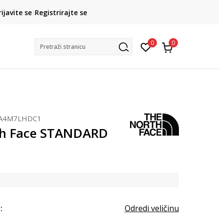
CLICK& COLLECT
rijavite se
Registrirajte se
besplatno preuzimanje u trgovini
0
0
Pretraži stranicu
A4M7LHDC1
th Face STANDARD
:
Odredi veličinu