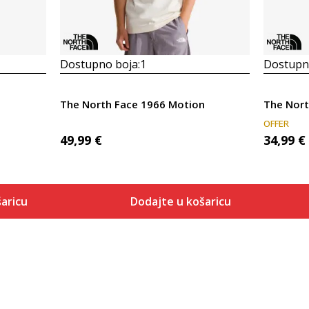
Dostupno boja:
1
Dostupno
The North Face 1966 Motion
OFFER
49,99
€
34,99
€
aricu
Dodajte u košaricu
Veličina
 košaricu
Dodaj u košaricu
XS
S