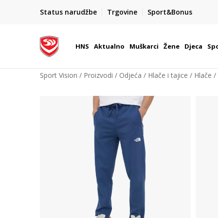
BOX NOW
Status narudžbe
Trgovine
Sport&Bonus
Dostava 1,50 €
| Više od 800 paketomata u Hrvatsko
HNS
Aktualno
Muškarci
Žene
Djeca
Spo
Sport Vision
Proizvodi
Odjeća
Hlače i tajice
Hlače