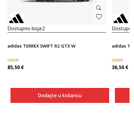
Dostupno boja:
2
Dostupno
adidas TERREX SWIFT R2 GTX W
adidas Te
OFFER
OFFER
85,50
€
36,50
€
Dodajte u košaricu
Veličina
Dodaj u košaricu
3-
4