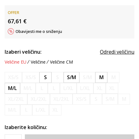
OFFER
67,61
€
Obavijesti me o sniženju
Izaberi veličinu:
Odredi veličinu
Veličine EU
Veličine
Veličine CM
XS/S
XS/S
S
S
S/M
S/M
M
M
M/L
M/L
L
L
L/XL
L/XL
XL
XL
XL/2XL
XL/2XL
XL/2XL
XS/S
S
S/M
M
M/L
L
L/XL
XL
Izaberite količinu: