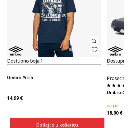
Detaljnije
Brzi pregled
Dostupno boja:
1
Dostupno
Umbro Pitch
Prosecna
Umbro Co
14,99
€
OFFER
18,00
€
Dodajte u košaricu