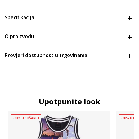
Specifikacija
O proizvodu
Provjeri dostupnost u trgovinama
Upotpunite look
-20% U KOŠARICI
-20% U KOŠ