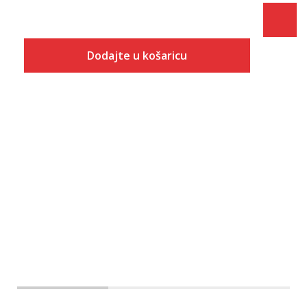
Dodajte u košaricu
Veličina
Dodaj u košaricu
S
M
L
XL