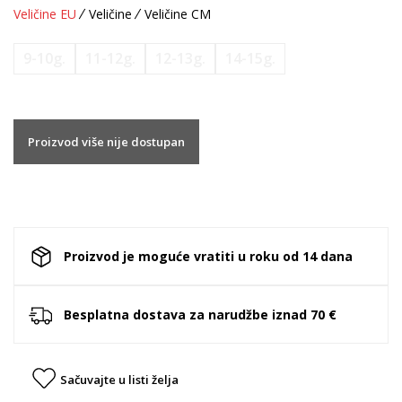
Veličine EU
Veličine
Veličine CM
9-10g.
11-12g.
12-13g.
14-15g.
Proizvod više nije dostupan
Proizvod je moguće vratiti u roku od 14 dana
Besplatna dostava za narudžbe iznad 70 €
Sačuvajte u listi želja