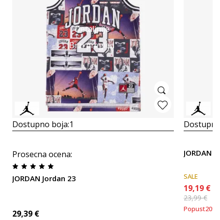
Detaljnije
Brzi pregled
Dostupno boja:
1
Dostupno
JORDAN AJ
Prosecna ocena
:
SALE
JORDAN Jordan 23
19,19
€
23,99
€
Popust
20
%
29,39
€