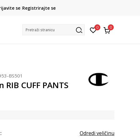
CLICK& COLLECT
rijavite se
Registrirajte se
besplatno preuzimanje u trgovini
0
0
Pretraži stranicu
953-BS501
n RIB CUFF PANTS
:
Odredi veličinu