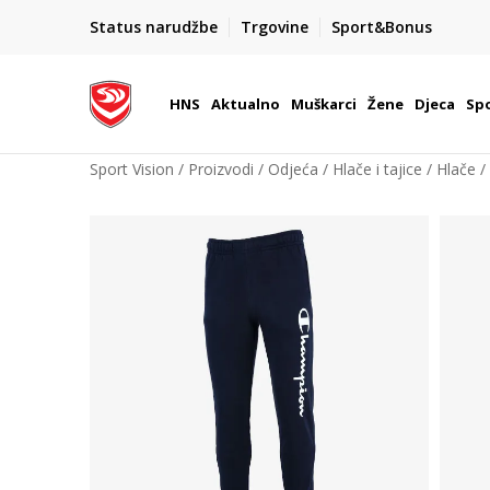
BOX NOW
Status narudžbe
Trgovine
Sport&Bonus
Dostava 1,50 €
| Više od 800 paketomata u Hrvatsko
HNS
Aktualno
Muškarci
Žene
Djeca
Spo
Sport Vision
Proizvodi
Odjeća
Hlače i tajice
Hlače