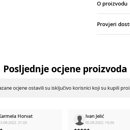
O proizvodu
Provjeri dos
Posljednje ocjene proizvoda
azane ocjene ostavili su isključivo korisnici koji su kupili pro
Karmela Horvat
Ivan Jelić
3.09.2022. 21:03
05.09.2022. 16:36