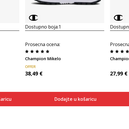
Dostupno boja:
1
Dostupno
Prosecna ocena
:
Prosecn
Champion Mikelo
Champion
OFFER
38,49
€
27,99
€
aricu
Dodajte u košaricu
Veličina
 košaricu
Dodaj u košaricu
40