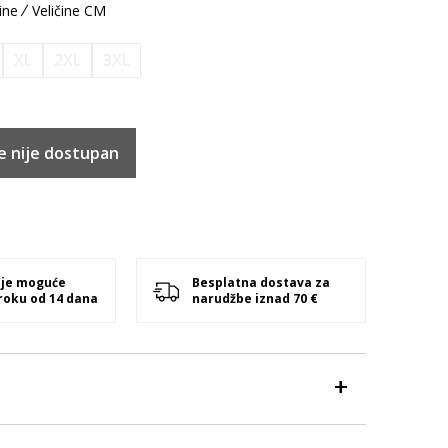
ine
Veličine CM
XL
2XL
3XL
e nije dostupan
 je moguće
Besplatna dostava za
 roku od 14 dana
narudžbe iznad 70 €