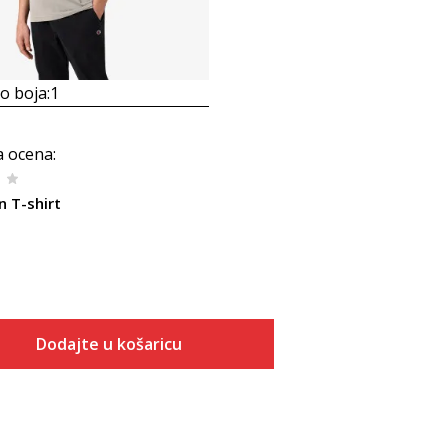
 boja:
1
a ocena
:
 T-shirt
Dodajte u košaricu
Veličina
Dodaj u košaricu
S