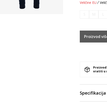
Veličine EU
Velič
S
M
L
Proizvod viš
Proizvod
vratiti u
Specifikacija