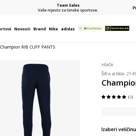
Team Sales
P
j
Vaše mjesto za timske sportove.
rtovi
Novosti
Brand
Nike
adidas
Champion RIB CUFF PANTS
Hlače
Šifra artikla:
214
Champio
9
Izaberi veličinu