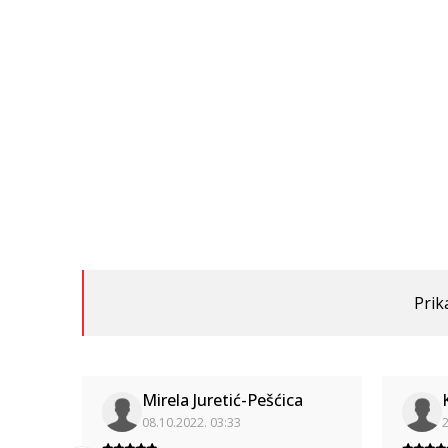
Prik
Mirela Juretić-Pešćica
08.10.2022. 03:33
2