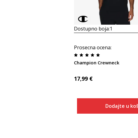
Dostupno boja:
1
Prosecna ocena
:
Champion Crewneck
17,99
€
Dodajte u koš
Veličina
Dodaj u
S