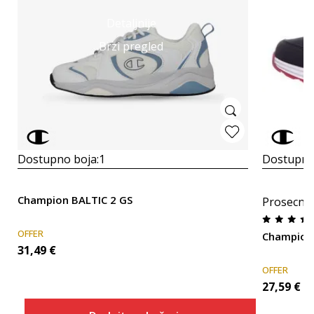
Detaljnije
Brzi pregled
Dostupno boja:
1
Dostupno
Champion BALTIC 2 GS
Prosecna
OFFER
Champion
31,49
€
OFFER
27,59
€