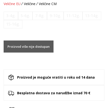
Veličine EU
Veličine
Veličine CM
3-4g.
5-6g.
7-8g.
9-10g.
11-12g.
13-14g.
15-16g.
Proizvod više nije dostupan
Proizvod je moguće vratiti u roku od 14 dana
Besplatna dostava za narudžbe iznad 70 €