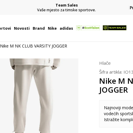
Team Sales
P
j
Vaše mjesto za timske sportove.
rtovi
Novosti
Brand
Nike
adidas
Nike M NK CLUB VARSITY JOGGER
Hlače
Šifra artikla:
IO1
Nike M 
JOGGER
Najnoviji model
vodećih sports
Istražite komp