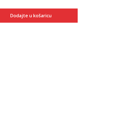
Dodajte u košaricu
Veličina
Dodaj u košaricu
7
7.5
8
8.5
9
9.5
10