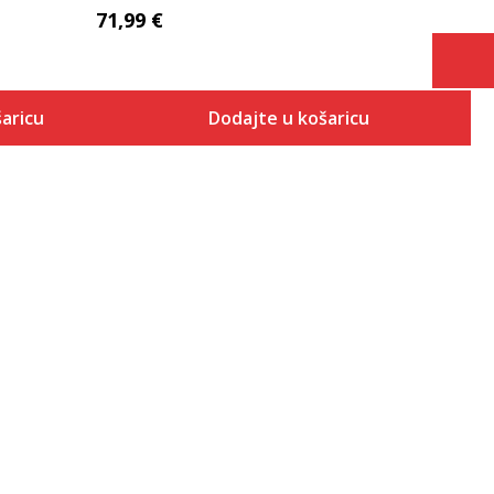
71,99
€
aricu
Dodajte u košaricu
Veličina
 košaricu
Dodaj u košaricu
7
7.5
8
8.5
9
9.5