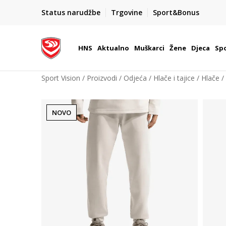
BOX NOW
Status narudžbe
Trgovine
Sport&Bonus
Dostava 1,50 €
| Više od 800 paketomata u Hrvatsko
HNS
Aktualno
Muškarci
Žene
Djeca
Spo
Sport Vision
Proizvodi
Odjeća
Hlače i tajice
Hlače
NOVO