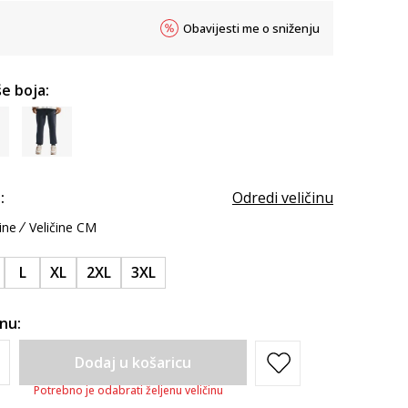
Obavijesti me o sniženju
e boja:
:
Odredi veličinu
ine
Veličine CM
L
XL
2XL
3XL
inu:
Dodaj u košaricu
Potrebno je odabrati željenu veličinu