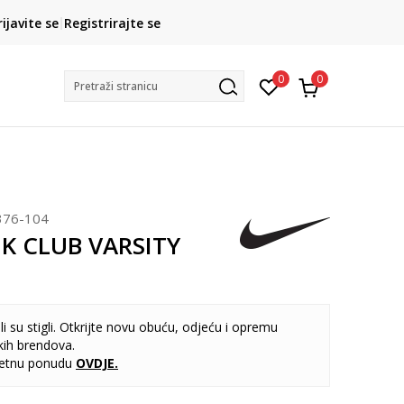
CLICK& COLLECT
rijavite se
Registrirajte se
besplatno preuzimanje u trgovini
0
0
Pretraži stranicu
376-104
NK CLUB VARSITY
i su stigli. Otkrijte novu obuću, odjeću i opremu
kih brendova.
letnu ponudu
OVDJE
.