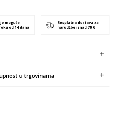
 je moguće
Besplatna dostava za
 roku od 14 dana
narudžbe iznad 70 €
tupnost u trgovinama