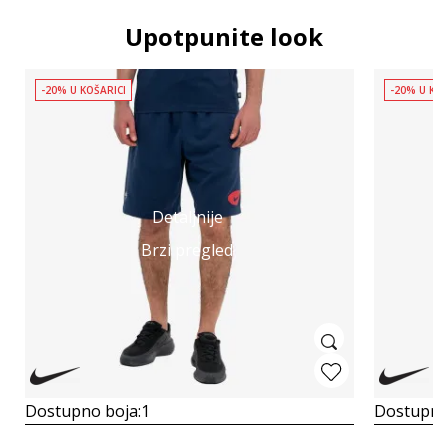
Upotpunite look
-20% U KOŠARICI
-20% U KOŠ
Detaljnije
Brzi pregled
Dostupno boja:
1
Dostupno