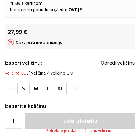
ni S&B karticom.
Kompletnu ponudu pogledaj
OVDJE
.
27,99
€
Obavijesti me o sniženju
Izaberi veličinu:
Odredi veličinu
Veličine EU
Veličine
Veličine CM
XS
S
M
L
XL
2XL
Izaberite količinu:
Dodaj u košaricu
Potrebno je odabrati željenu veličinu