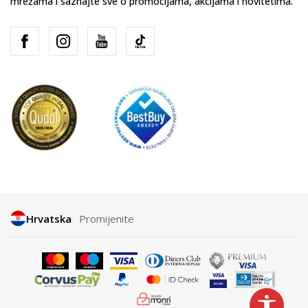
mrežama i saznajte sve o promocijama, akcijama i novitetima.
Hrvatska
Promijenite