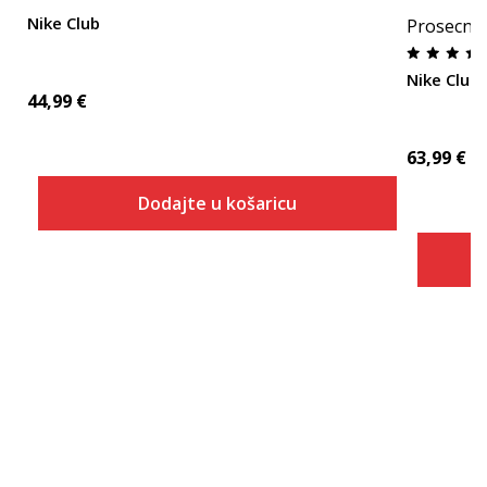
Nike Club
Prosecna
Nike Club
44,99
€
63,99
€
Dodajte u košaricu
Veličina
Dodaj u košaricu
S
M
L
XL