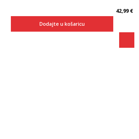
42,99
€
Dodajte u košaricu
Veličina
Dodaj u košaricu
4
5
6
7