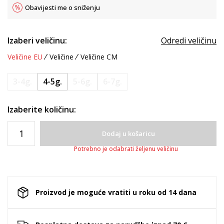
Obavijesti me o sniženju
Izaberi veličinu:
Odredi veličinu
Veličine EU
Veličine
Veličine CM
3-4g.
4-5g.
5-6g.
6-7g.
Izaberite količinu:
Dodaj u košaricu
Potrebno je odabrati željenu veličinu
Proizvod je moguće vratiti u roku od 14 dana