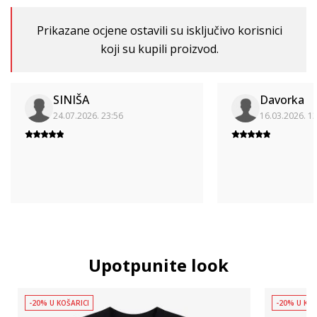
Prikazane ocjene ostavili su isključivo korisnici
koji su kupili proizvod.
SINIŠA
Davorka
24.07.2026. 23:56
16.03.2026. 1
Upotpunite look
-20% U KOŠARICI
-20% U KOŠ