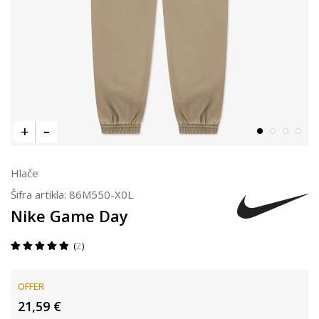
Hlače
Šifra artikla:
86M550-X0L
Nike Game Day
2
OFFER
21,59
€