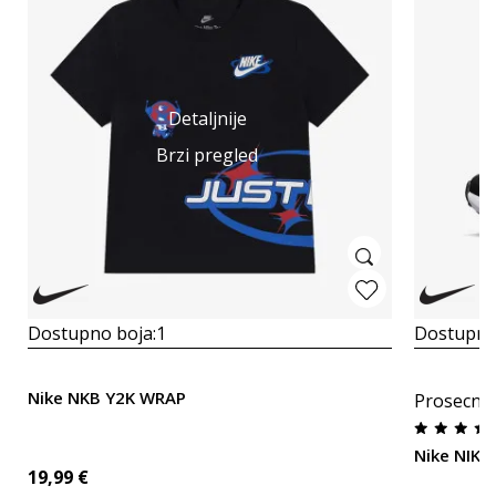
Detaljnije
Brzi pregled
Dostupno boja:
1
Dostupno
Nike NKB Y2K WRAP
Prosecna
Nike NIKE
19,99
€