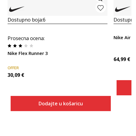
Dostupno boja:
6
Dostupno
Nike Air 
Prosecna ocena
:
Nike Flex Runner 3
64,99
€
OFFER
30,09
€
Dodajte u košaricu
Veličina
Dodaj u košaricu
8C