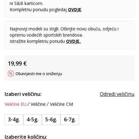
ni S&B karticom.
Kompletnu ponudu pogledaj
OVDJE
.
Najnoviji modeli su stigli. Otkrijte novu obuću, odjeću i
opremu vodećih sportskih brendova.
Istražite kompletnu ponudu
OVDJE
.
19,99
€
Obavijesti me o sniženju
Izaberi veličinu:
Odredi veličinu
Veličine EU
Veličine
Veličine CM
3-4g.
4-5g.
5-6g.
6-7g.
Izaberite količinu: