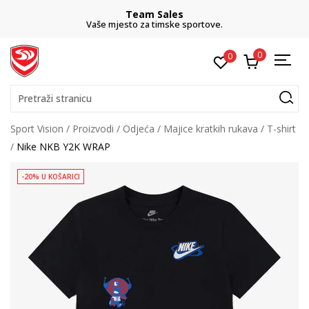
Team Sales
Vaše mjesto za timske sportove.
0
0
Pretraži stranicu
Sport Vision
Proizvodi
Odjeća
Majice kratkih rukava
T-shirt
Nike NKB Y2K WRAP
-20% U KOŠARICI